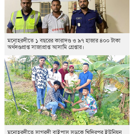
মনোহরদীতে ১ বছরের কারাদণ্ড ও ৯৭ হাজার ৪০০ টাকা
অর্থদণ্ডপ্রাপ্ত সাজাপ্রাপ্ত আসামি গ্রেপ্তার।
মনোহরদীতে সাগরদী বাইপাস সড়কে খিদিরপুর ইউনিয়ন