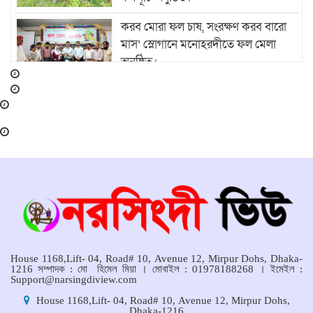
করব মোরা ফল চাষ, সংরক্ষণ করব বারো
মাস’ স্লোগানে মনোহরদীতে ফল মেলা
অনুষ্ঠিত।
মনোহরদীতে ২০ বছরের জমি বিরোধে
দুর্ভোগে কয়েকটি পরিবার
মনোহরদীতে মেধাবী শিক্ষার্থীদের বৃত্তি
প্রদান ও সংবর্ধনা অনুষ্ঠান অনুষ্ঠিত।
মনোহরদীর চর আহাম্মদপুরে পানিবন্দি
মানুষের সংবাদ প্রকাশের জেরে সাংবাদিক
লাঞ্ছিতের অভিযোগ।
House 1168,Lift- 04, Road# 10, Avenue 12, Mirpur Dohs, Dhaka-
1216 সম্পাদক : মো হিমেল মিয়া । মোবাইল : 01978188268 । ইমেইল :
Support@narsingdiview.com
মনোহরদীতে উপজেলা দুর্যোগ ব্যবস্থাপনা
House 1168,Lift- 04, Road# 10, Avenue 12, Mirpur Dohs,
কমিটির সভা অনুষ্ঠিত
Dhaka-1216