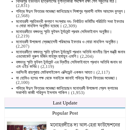
খিদিরপুর ইউনিয়ন ছাত্রলীগের যুগান্তকারী পদক্ষেপ রক্ষা পেল স্কুলের মাঠ।
(2,831)
পবিত্র ঈদুল ফিতরের শুভেচ্ছা জানিয়েছেন সিঙ্গাপুর প্রবাসী নাঈম আহমেদ বুলবুল।
(2,568)
মনোহরদী প্রতিবন্ধী কল্যাণ সংস্থার নব- নির্বাচিত কমিটির পরিচিতি সভা ইফতার
ও দোয়া মাহফিল অনুষ্ঠিত হয়েছে।
(2,309)
মনোহরদীতে বঙ্গবন্ধু স্মৃতি ফুটবল টুর্নামেন্ট প্রথম সেমিফাইনাল অনুষ্ঠিত।
(2,219)
মনোহরদী উপজেলা স্বেচ্ছাসেবী পরিষদের ইফতার ও দোয়া মাহফিল অনুষ্ঠিত।
(2,207)
মনোহরদীতে বঙ্গবন্ধু স্মৃতি ফুটবল টুর্নামেন্টে প্রধান অতিথি মাননীয় শিল্প মন্ত্রী জনাব
এডভোকেট নুরুল মজিদ মাহমুদ হুমায়ূন এমপি।
(2,204)
বঙ্গবন্ধু স্মৃতি ফুটবল টুর্নামেন্ট এর দ্বিতীয় সেমিফাইনালে প্রধান অতিথি জনাব ডা
এম এইচ কবির।
(2,119)
নরসিংদী রায়পুরায় মোটরসাইকেল এক্সিডেন্ট একজন আহত।
(2,117)
মা হোমিও হলের পক্ষ থেকে সবাইকে জানাই পবিত্র ঈদুল ফিতরের শুভেচ্ছা।
(2,100)
পবিত্র ঈদুল ফিতরের শুভেচ্ছা জানিয়েছেন মনোহরদী উপজেলা প্রেস ক্লাবের
সভাপতি কাজী শরিফুল ইসলাম শাকিল।
(1,953)
Last Update
Popular Post
মনোহরদীতে দ্য আল-হেরা ফাউন্ডেশনের