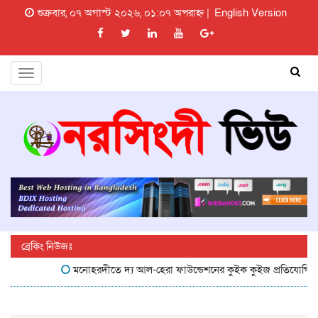
শুক্রবার, ০৭ অগাস্ট ২০২৬, ০১:০৭ অপরাহ্ন |
English Version
Toggle
navigation
ব্রেকিং নিউজঃ
মনোহরদীতে দ্য আল-হেরা ফাউন্ডেশনের কুইক কুইজ প্রতিযোগিতা অনুষ্