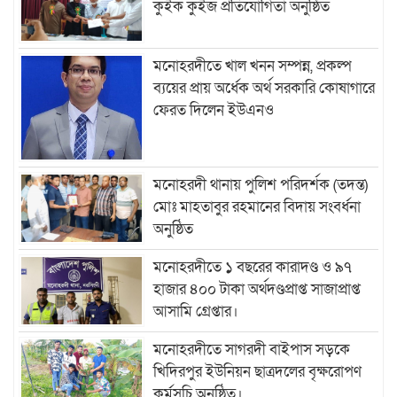
কুইক কুইজ প্রতিযোগিতা অনুষ্ঠিত
মনোহরদীতে খাল খনন সম্পন্ন, প্রকল্প
ব্যয়ের প্রায় অর্ধেক অর্থ সরকারি কোষাগারে
ফেরত দিলেন ইউএনও
মনোহরদী থানায় পুলিশ পরিদর্শক (তদন্ত)
মোঃ মাহতাবুর রহমানের বিদায় সংবর্ধনা
অনুষ্ঠিত
মনোহরদীতে ১ বছরের কারাদণ্ড ও ৯৭
হাজার ৪০০ টাকা অর্থদণ্ডপ্রাপ্ত সাজাপ্রাপ্ত
আসামি গ্রেপ্তার।
মনোহরদীতে সাগরদী বাইপাস সড়কে
খিদিরপুর ইউনিয়ন ছাত্রদলের বৃক্ষরোপণ
কর্মসূচি অনুষ্ঠিত।