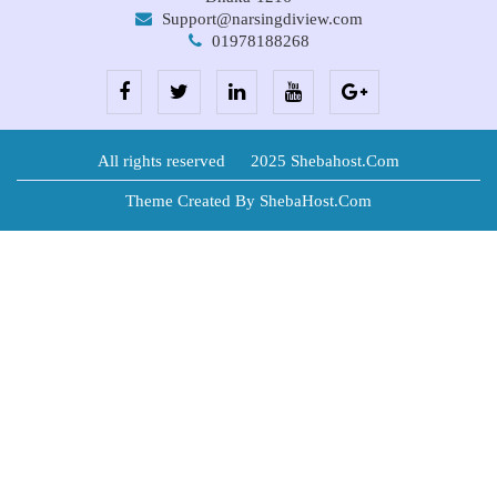
Support@narsingdiview.com
01978188268
All rights reserved © 2025 Shebahost.Com
Theme Created By ShebaHost.Com