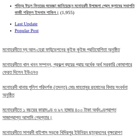
পবিত্র ঈদুল ফিতরের শুভেচ্ছা জানিয়েছেন মনোহরদী উপজেলা প্রেস ক্লাবের সভাপতি
কাজী শরিফুল ইসলাম শাকিল।
(1,955)
Last Update
Popular Post
মনোহরদীতে দ্য আল-হেরা ফাউন্ডেশনের কুইক কুইজ প্রতিযোগিতা অনুষ্ঠিত
মনোহরদীতে খাল খনন সম্পন্ন, প্রকল্প ব্যয়ের প্রায় অর্ধেক অর্থ সরকারি কোষাগারে
ফেরত দিলেন ইউএনও
মনোহরদী থানায় পুলিশ পরিদর্শক (তদন্ত) মোঃ মাহতাবুর রহমানের বিদায় সংবর্ধনা
অনুষ্ঠিত
মনোহরদীতে ১ বছরের কারাদণ্ড ও ৯৭ হাজার ৪০০ টাকা অর্থদণ্ডপ্রাপ্ত
সাজাপ্রাপ্ত আসামি গ্রেপ্তার।
মনোহরদীতে সাগরদী বাইপাস সড়কে খিদিরপুর ইউনিয়ন ছাত্রদলের বৃক্ষরোপণ