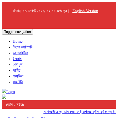
রবিবার, ০৯ অগাস্ট ২০২৬, ০২:১১ অপরাহ্ন |
English Version
Toggle navigation
Home
ফিচার ক্যাটাগরি
আন্তর্জাতিক
ইসলাম
খেলাধুলা
জাতীয়
প্রযুক্তি
রাজনীতি
ব্রেকিং নিউজঃ
মনোহরদীতে দ্য আল-হেরা ফাউন্ডেশনের কুইক কুইজ প্রতিযোগিতা