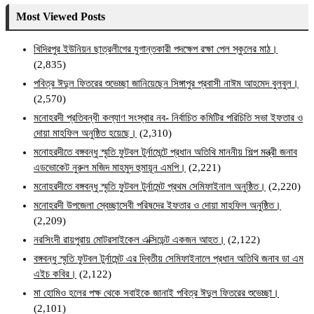
Most Viewed Posts
খিদিরপুর ইউনিয়ন ছাত্রলীগের যুগান্তকারী পদক্ষেপ রক্ষা পেল স্কুলের মাঠ।
(2,835)
পবিত্র ঈদুল ফিতরের শুভেচ্ছা জানিয়েছেন সিঙ্গাপুর প্রবাসী নাঈম আহমেদ বুলবুল।
(2,570)
মনোহরদী প্রতিবন্ধী কল্যাণ সংস্থার নব- নির্বাচিত কমিটির পরিচিতি সভা ইফতার ও
দোয়া মাহফিল অনুষ্ঠিত হয়েছে।
(2,310)
মনোহরদীতে বঙ্গবন্ধু স্মৃতি ফুটবল টুর্নামেন্টে প্রধান অতিথি মাননীয় শিল্প মন্ত্রী জনাব
এডভোকেট নুরুল মজিদ মাহমুদ হুমায়ূন এমপি।
(2,221)
মনোহরদীতে বঙ্গবন্ধু স্মৃতি ফুটবল টুর্নামেন্ট প্রথম সেমিফাইনাল অনুষ্ঠিত।
(2,220)
মনোহরদী উপজেলা স্বেচ্ছাসেবী পরিষদের ইফতার ও দোয়া মাহফিল অনুষ্ঠিত।
(2,209)
নরসিংদী রায়পুরায় মোটরসাইকেল এক্সিডেন্ট একজন আহত।
(2,122)
বঙ্গবন্ধু স্মৃতি ফুটবল টুর্নামেন্ট এর দ্বিতীয় সেমিফাইনালে প্রধান অতিথি জনাব ডা এম
এইচ কবির।
(2,122)
মা হোমিও হলের পক্ষ থেকে সবাইকে জানাই পবিত্র ঈদুল ফিতরের শুভেচ্ছা।
(2,101)