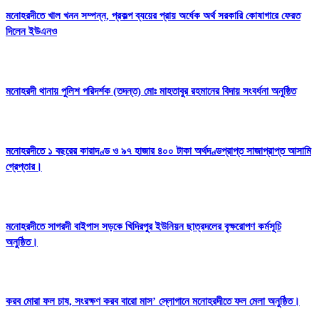
মনোহরদীতে খাল খনন সম্পন্ন, প্রকল্প ব্যয়ের প্রায় অর্ধেক অর্থ সরকারি কোষাগারে ফেরত
দিলেন ইউএনও
মনোহরদী থানায় পুলিশ পরিদর্শক (তদন্ত) মোঃ মাহতাবুর রহমানের বিদায় সংবর্ধনা অনুষ্ঠিত
মনোহরদীতে ১ বছরের কারাদণ্ড ও ৯৭ হাজার ৪০০ টাকা অর্থদণ্ডপ্রাপ্ত সাজাপ্রাপ্ত আসামি
গ্রেপ্তার।
মনোহরদীতে সাগরদী বাইপাস সড়কে খিদিরপুর ইউনিয়ন ছাত্রদলের বৃক্ষরোপণ কর্মসূচি
অনুষ্ঠিত।
করব মোরা ফল চাষ, সংরক্ষণ করব বারো মাস’ স্লোগানে মনোহরদীতে ফল মেলা অনুষ্ঠিত।