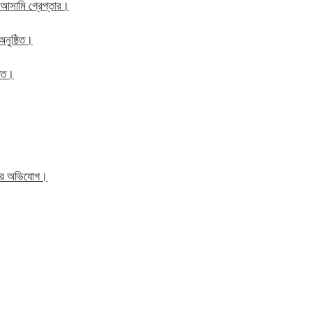
 আসামি গ্রেপ্তার।
অনুষ্ঠিত।
ঠিত।
িতের অভিযোগ।