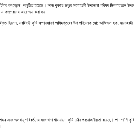
 ‘পার্টনার কংগ্রেস’ অনুষ্ঠিত হয়েছে। আজ বুধবার দুপুরে মনোহরদী উপজেলা পরিষদ মিলনায়তনে উপজ
 আওতায় এ কংগ্রেসের আয়োজন করা হয়।
্থিত ছিলেন, নরসিংদী কৃষি সম্প্রসারণ অধিদপ্তরের উপ পরিচালক মো: আজিজল হক, মনোহরদী থান
 উৎপাদন এবং জলবায়ু পরিবর্তনের সঙ্গে খাপ খাওয়ানো কৃষি চর্চার প্রয়োজনীয়তা রয়েছে। পাশাপাশি কৃ
ন।