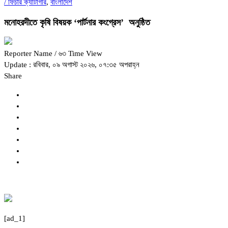
/
ফিচার ক্যাটাগরি
,
বাংলাদেশ
মনোহরদীতে কৃষি বিষয়ক ‘পার্টনার কংগ্রেস’ অনুষ্ঠিত
Reporter Name
/ ৬৩ Time View
Update : রবিবার, ০৯ অগাস্ট ২০২৬, ০৭:৩৫ অপরাহ্ন
Share
[ad_1]