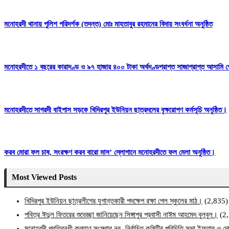
মনোহরদী থানায় পুলিশ পরিদর্শক (তদন্ত) মোঃ মাহতাবুর রহমানের বিদায় সংবর্ধনা অনুষ্ঠিত
মনোহরদীতে ১ বছরের কারাদণ্ড ও ৯৭ হাজার ৪০০ টাকা অর্থদণ্ডপ্রাপ্ত সাজাপ্রাপ্ত আসামি গ
মনোহরদীতে সাগরদী বাইপাস সড়কে খিদিরপুর ইউনিয়ন ছাত্রদলের বৃক্ষরোপণ কর্মসূচি অনুষ্ঠিত।
করব মোরা ফল চাষ, সংরক্ষণ করব বারো মাস’ স্লোগানে মনোহরদীতে ফল মেলা অনুষ্ঠিত।
Most Viewed Posts
খিদিরপুর ইউনিয়ন ছাত্রলীগের যুগান্তকারী পদক্ষেপ রক্ষা পেল স্কুলের মাঠ।
(2,835)
পবিত্র ঈদুল ফিতরের শুভেচ্ছা জানিয়েছেন সিঙ্গাপুর প্রবাসী নাঈম আহমেদ বুলবুল।
(2
মনোহরদী প্রতিবন্ধী কল্যাণ সংস্থার নব- নির্বাচিত কমিটির পরিচিতি সভা ইফতার ও দো