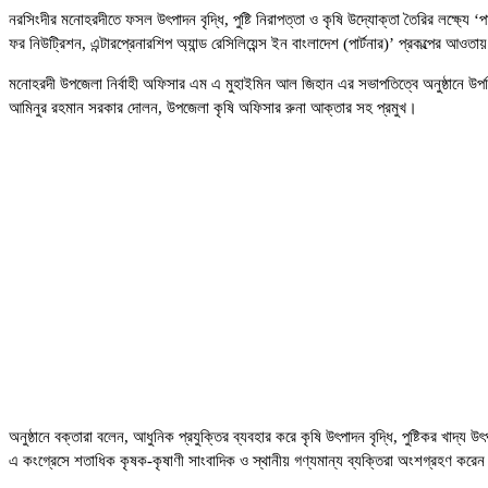
নরসিংদীর মনোহরদীতে ফসল উৎপাদন বৃদ্ধি, পুষ্টি নিরাপত্তা ও কৃষি উদ্যোক্তা তৈরির লক্ষ্যে
ফর নিউট্রিশন, এন্টারপ্রেনারশিপ অ্যান্ড রেসিলিয়েন্স ইন বাংলাদেশ (পার্টনার)’ প্রকল্পের
মনোহরদী উপজেলা নির্বাহী অফিসার এম এ মুহাইমিন আল জিহান এর সভাপতিত্বে অনুষ্ঠানে উপস
আমিনুর রহমান সরকার দোলন, উপজেলা কৃষি অফিসার রুনা আক্তার সহ প্রমুখ।
অনুষ্ঠানে বক্তারা বলেন, আধুনিক প্রযুক্তির ব্যবহার করে কৃষি উৎপাদন বৃদ্ধি, পুষ্টিকর খাদ্য
এ কংগ্রেসে শতাধিক কৃষক-কৃষাণী সাংবাদিক ও স্থানীয় গণ্যমান্য ব্যক্তিরা অংশগ্রহণ করে