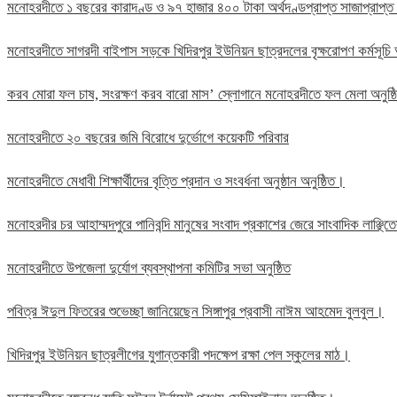
মনোহরদীতে ১ বছরের কারাদণ্ড ও ৯৭ হাজার ৪০০ টাকা অর্থদণ্ডপ্রাপ্ত সাজাপ্রাপ্ত
মনোহরদীতে সাগরদী বাইপাস সড়কে খিদিরপুর ইউনিয়ন ছাত্রদলের বৃক্ষরোপণ কর্মসূচি 
করব মোরা ফল চাষ, সংরক্ষণ করব বারো মাস’ স্লোগানে মনোহরদীতে ফল মেলা অনুষ্
মনোহরদীতে ২০ বছরের জমি বিরোধে দুর্ভোগে কয়েকটি পরিবার
মনোহরদীতে মেধাবী শিক্ষার্থীদের বৃত্তি প্রদান ও সংবর্ধনা অনুষ্ঠান অনুষ্ঠিত।
মনোহরদীর চর আহাম্মদপুরে পানিবন্দি মানুষের সংবাদ প্রকাশের জেরে সাংবাদিক লাঞ্ছ
মনোহরদীতে উপজেলা দুর্যোগ ব্যবস্থাপনা কমিটির সভা অনুষ্ঠিত
পবিত্র ঈদুল ফিতরের শুভেচ্ছা জানিয়েছেন সিঙ্গাপুর প্রবাসী নাঈম আহমেদ বুলবুল।
খিদিরপুর ইউনিয়ন ছাত্রলীগের যুগান্তকারী পদক্ষেপ রক্ষা পেল স্কুলের মাঠ।