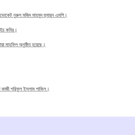
াব এডভোকেট নুরুল মজিদ মাহমুদ হুমায়ূন এমপি।
ম এইচ কবির।
য়া মাহফিল অনুষ্ঠিত হয়েছে।
তি কাজী শরিফুল ইসলাম শাকিল।