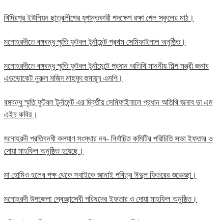
খিদিরপুর ইউনিয়ন ছাত্রলীগের যুগান্তকারী পদক্ষেপ রক্ষা পেল স্কুলের মাঠ।
মনোহরদীতে বঙ্গবন্ধু স্মৃতি ফুটবল টুর্নামেন্ট প্রথম সেমিফাইনাল অনুষ্ঠিত।
মনোহরদীতে বঙ্গবন্ধু স্মৃতি ফুটবল টুর্নামেন্টে প্রধান অতিথি মাননীয় শিল্প মন্ত্রী জনাব
এডভোকেট নুরুল মজিদ মাহমুদ হুমায়ূন এমপি।
বঙ্গবন্ধু স্মৃতি ফুটবল টুর্নামেন্ট এর দ্বিতীয় সেমিফাইনালে প্রধান অতিথি জনাব ডা এম
এইচ কবির।
মনোহরদী প্রতিবন্ধী কল্যাণ সংস্থার নব- নির্বাচিত কমিটির পরিচিতি সভা ইফতার ও
দোয়া মাহফিল অনুষ্ঠিত হয়েছে।
মা হোমিও হলের পক্ষ থেকে সবাইকে জানাই পবিত্র ঈদুল ফিতরের শুভেচ্ছা।
মনোহরদী উপজেলা স্বেচ্ছাসেবী পরিষদের ইফতার ও দোয়া মাহফিল অনুষ্ঠিত।