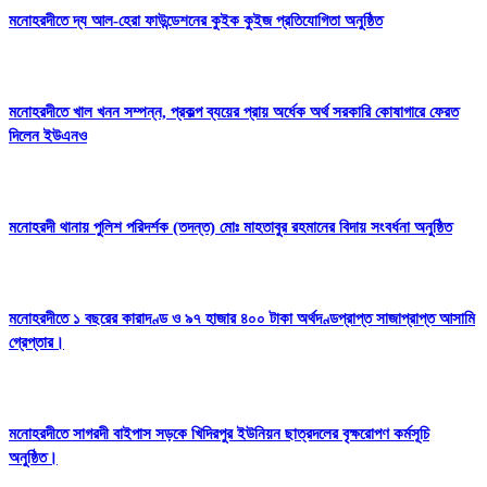
মনোহরদীতে দ্য আল-হেরা ফাউন্ডেশনের কুইক কুইজ প্রতিযোগিতা অনুষ্ঠিত
মনোহরদীতে খাল খনন সম্পন্ন, প্রকল্প ব্যয়ের প্রায় অর্ধেক অর্থ সরকারি কোষাগারে ফেরত
দিলেন ইউএনও
মনোহরদী থানায় পুলিশ পরিদর্শক (তদন্ত) মোঃ মাহতাবুর রহমানের বিদায় সংবর্ধনা অনুষ্ঠিত
মনোহরদীতে ১ বছরের কারাদণ্ড ও ৯৭ হাজার ৪০০ টাকা অর্থদণ্ডপ্রাপ্ত সাজাপ্রাপ্ত আসামি
গ্রেপ্তার।
মনোহরদীতে সাগরদী বাইপাস সড়কে খিদিরপুর ইউনিয়ন ছাত্রদলের বৃক্ষরোপণ কর্মসূচি
অনুষ্ঠিত।