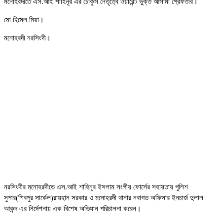
মনোহরদীতে এস.আই শাহিনূর এর চৌকুস নেতৃত্বে ওয়ারেন্ট ভুক্ত আসামী গ্রেফতার।
মো হিমেল মিয়া।
মনোহরদী নরসিংদী।
নরসিংদীর মনোহরদীতে এস.আই শাহিনূর ইসলাম সংগীয় ফোর্সের সহায়তায় পুলিশ
সুপার(শিবপুর সার্কেল)রায়হান সরকার ও মনোহরদী থানার নবাগত অফিসার ইনচার্জ দুলাল
আকন্দ এর নির্দেশনায় এক বিশেষ অভিযান পরিচালনা করেন।