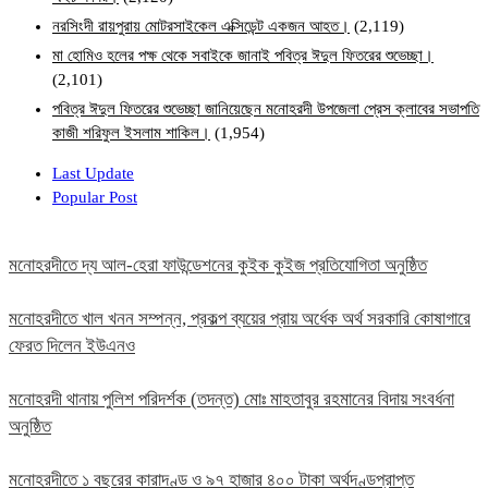
নরসিংদী রায়পুরায় মোটরসাইকেল এক্সিডেন্ট একজন আহত।
(2,119)
মা হোমিও হলের পক্ষ থেকে সবাইকে জানাই পবিত্র ঈদুল ফিতরের শুভেচ্ছা।
(2,101)
পবিত্র ঈদুল ফিতরের শুভেচ্ছা জানিয়েছেন মনোহরদী উপজেলা প্রেস ক্লাবের সভাপতি
কাজী শরিফুল ইসলাম শাকিল।
(1,954)
Last Update
Popular Post
মনোহরদীতে দ্য আল-হেরা ফাউন্ডেশনের কুইক কুইজ প্রতিযোগিতা অনুষ্ঠিত
মনোহরদীতে খাল খনন সম্পন্ন, প্রকল্প ব্যয়ের প্রায় অর্ধেক অর্থ সরকারি কোষাগারে
ফেরত দিলেন ইউএনও
মনোহরদী থানায় পুলিশ পরিদর্শক (তদন্ত) মোঃ মাহতাবুর রহমানের বিদায় সংবর্ধনা
অনুষ্ঠিত
মনোহরদীতে ১ বছরের কারাদণ্ড ও ৯৭ হাজার ৪০০ টাকা অর্থদণ্ডপ্রাপ্ত