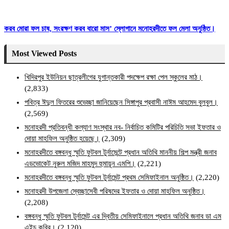
করব মোরা ফল চাষ, সংরক্ষণ করব বারো মাস’ স্লোগানে মনোহরদীতে ফল মেলা অনুষ্ঠিত।
Most Viewed Posts
খিদিরপুর ইউনিয়ন ছাত্রলীগের যুগান্তকারী পদক্ষেপ রক্ষা পেল স্কুলের মাঠ।
(2,833)
পবিত্র ঈদুল ফিতরের শুভেচ্ছা জানিয়েছেন সিঙ্গাপুর প্রবাসী নাঈম আহমেদ বুলবুল।
(2,569)
মনোহরদী প্রতিবন্ধী কল্যাণ সংস্থার নব- নির্বাচিত কমিটির পরিচিতি সভা ইফতার ও
দোয়া মাহফিল অনুষ্ঠিত হয়েছে।
(2,309)
মনোহরদীতে বঙ্গবন্ধু স্মৃতি ফুটবল টুর্নামেন্টে প্রধান অতিথি মাননীয় শিল্প মন্ত্রী জনাব
এডভোকেট নুরুল মজিদ মাহমুদ হুমায়ূন এমপি।
(2,221)
মনোহরদীতে বঙ্গবন্ধু স্মৃতি ফুটবল টুর্নামেন্ট প্রথম সেমিফাইনাল অনুষ্ঠিত।
(2,220)
মনোহরদী উপজেলা স্বেচ্ছাসেবী পরিষদের ইফতার ও দোয়া মাহফিল অনুষ্ঠিত।
(2,208)
বঙ্গবন্ধু স্মৃতি ফুটবল টুর্নামেন্ট এর দ্বিতীয় সেমিফাইনালে প্রধান অতিথি জনাব ডা এম
এইচ কবির।
(2,120)