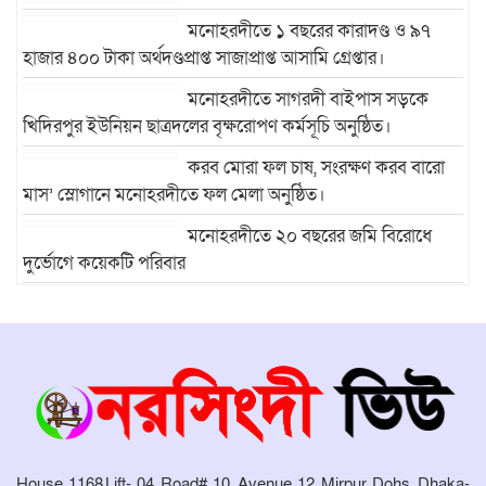
মনোহরদীতে ১ বছরের কারাদণ্ড ও ৯৭
হাজার ৪০০ টাকা অর্থদণ্ডপ্রাপ্ত সাজাপ্রাপ্ত আসামি গ্রেপ্তার।
মনোহরদীতে সাগরদী বাইপাস সড়কে
খিদিরপুর ইউনিয়ন ছাত্রদলের বৃক্ষরোপণ কর্মসূচি অনুষ্ঠিত।
করব মোরা ফল চাষ, সংরক্ষণ করব বারো
মাস’ স্লোগানে মনোহরদীতে ফল মেলা অনুষ্ঠিত।
মনোহরদীতে ২০ বছরের জমি বিরোধে
দুর্ভোগে কয়েকটি পরিবার
মনোহরদীতে মেধাবী শিক্ষার্থীদের বৃত্তি
প্রদান ও সংবর্ধনা অনুষ্ঠান অনুষ্ঠিত।
মনোহরদীর চর আহাম্মদপুরে পানিবন্দি
মানুষের সংবাদ প্রকাশের জেরে সাংবাদিক
লাঞ্ছিতের অভিযোগ।
House 1168,Lift- 04, Road# 10, Avenue 12, Mirpur Dohs, Dhaka-