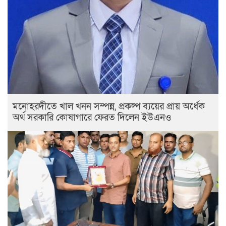
মনোহরদীতে খাল খনন সম্পন্ন, প্রকল্প ব্যয়ের প্রায় অর্ধেক
অর্থ সরকারি কোষাগারে ফেরত দিলেন ইউএনও