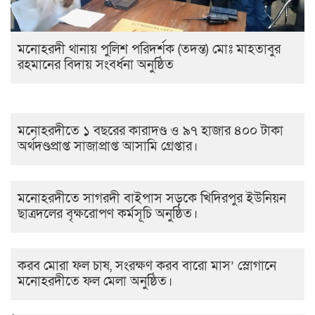
মনোহরদী থানায় পুলিশ পরিদর্শক (তদন্ত) মোঃ মাহতাবুর
রহমানের বিদায় সংবর্ধনা অনুষ্ঠিত
মনোহরদীতে ১ বছরের কারাদণ্ড ও ৯৭ হাজার ৪০০ টাকা
অর্থদণ্ডপ্রাপ্ত সাজাপ্রাপ্ত আসামি গ্রেপ্তার।
মনোহরদীতে সাগরদী বাইপাস সড়কে খিদিরপুর ইউনিয়ন
ছাত্রদলের বৃক্ষরোপণ কর্মসূচি অনুষ্ঠিত।
করব মোরা ফল চাষ, সংরক্ষণ করব বারো মাস’ স্লোগানে
মনোহরদীতে ফল মেলা অনুষ্ঠিত।