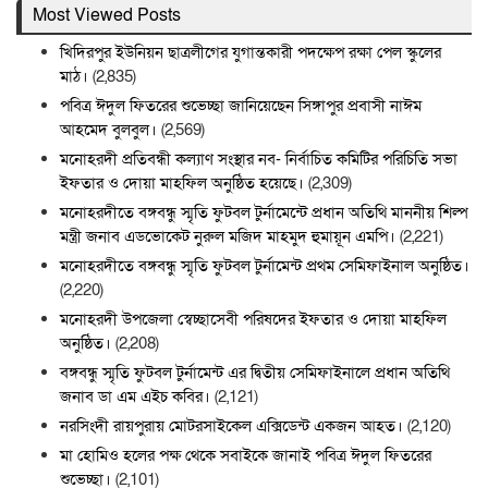
Most Viewed Posts
খিদিরপুর ইউনিয়ন ছাত্রলীগের যুগান্তকারী পদক্ষেপ রক্ষা পেল স্কুলের
মাঠ।
(2,835)
পবিত্র ঈদুল ফিতরের শুভেচ্ছা জানিয়েছেন সিঙ্গাপুর প্রবাসী নাঈম
আহমেদ বুলবুল।
(2,569)
মনোহরদী প্রতিবন্ধী কল্যাণ সংস্থার নব- নির্বাচিত কমিটির পরিচিতি সভা
ইফতার ও দোয়া মাহফিল অনুষ্ঠিত হয়েছে।
(2,309)
মনোহরদীতে বঙ্গবন্ধু স্মৃতি ফুটবল টুর্নামেন্টে প্রধান অতিথি মাননীয় শিল্প
মন্ত্রী জনাব এডভোকেট নুরুল মজিদ মাহমুদ হুমায়ূন এমপি।
(2,221)
মনোহরদীতে বঙ্গবন্ধু স্মৃতি ফুটবল টুর্নামেন্ট প্রথম সেমিফাইনাল অনুষ্ঠিত।
(2,220)
মনোহরদী উপজেলা স্বেচ্ছাসেবী পরিষদের ইফতার ও দোয়া মাহফিল
অনুষ্ঠিত।
(2,208)
বঙ্গবন্ধু স্মৃতি ফুটবল টুর্নামেন্ট এর দ্বিতীয় সেমিফাইনালে প্রধান অতিথি
জনাব ডা এম এইচ কবির।
(2,121)
নরসিংদী রায়পুরায় মোটরসাইকেল এক্সিডেন্ট একজন আহত।
(2,120)
মা হোমিও হলের পক্ষ থেকে সবাইকে জানাই পবিত্র ঈদুল ফিতরের
শুভেচ্ছা।
(2,101)