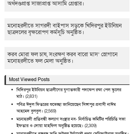
অর্থদণ্ডপ্রাপ্ত সাজাপ্রাপ্ত আসামি গ্রেপ্তার।
মনোহরদীতে সাগরদী বাইপাস সড়কে খিদিরপুর ইউনিয়ন
ছাত্রদলের বৃক্ষরোপণ কর্মসূচি অনুষ্ঠিত।
করব মোরা ফল চাষ, সংরক্ষণ করব বারো মাস’ স্লোগানে
মনোহরদীতে ফল মেলা অনুষ্ঠিত।
Most Viewed Posts
খিদিরপুর ইউনিয়ন ছাত্রলীগের যুগান্তকারী পদক্ষেপ রক্ষা পেল স্কুলের
মাঠ।
(2,831)
পবিত্র ঈদুল ফিতরের শুভেচ্ছা জানিয়েছেন সিঙ্গাপুর প্রবাসী নাঈম
আহমেদ বুলবুল।
(2,569)
মনোহরদী প্রতিবন্ধী কল্যাণ সংস্থার নব- নির্বাচিত কমিটির পরিচিতি সভা
ইফতার ও দোয়া মাহফিল অনুষ্ঠিত হয়েছে।
(2,309)
মনোহরদীতে বঙ্গবন্ধু স্মৃতি ফুটবল টুর্নামেন্ট প্রথম সেমিফাইনাল অনুষ্ঠিত।