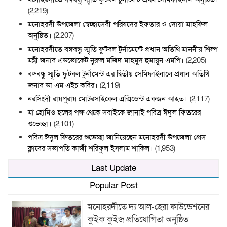
(2,219)
মনোহরদী উপজেলা স্বেচ্ছাসেবী পরিষদের ইফতার ও দোয়া মাহফিল
অনুষ্ঠিত।
(2,207)
মনোহরদীতে বঙ্গবন্ধু স্মৃতি ফুটবল টুর্নামেন্টে প্রধান অতিথি মাননীয় শিল্প
মন্ত্রী জনাব এডভোকেট নুরুল মজিদ মাহমুদ হুমায়ূন এমপি।
(2,205)
বঙ্গবন্ধু স্মৃতি ফুটবল টুর্নামেন্ট এর দ্বিতীয় সেমিফাইনালে প্রধান অতিথি
জনাব ডা এম এইচ কবির।
(2,119)
নরসিংদী রায়পুরায় মোটরসাইকেল এক্সিডেন্ট একজন আহত।
(2,117)
মা হোমিও হলের পক্ষ থেকে সবাইকে জানাই পবিত্র ঈদুল ফিতরের
শুভেচ্ছা।
(2,101)
পবিত্র ঈদুল ফিতরের শুভেচ্ছা জানিয়েছেন মনোহরদী উপজেলা প্রেস
ক্লাবের সভাপতি কাজী শরিফুল ইসলাম শাকিল।
(1,953)
Last Update
Popular Post
মনোহরদীতে দ্য আল-হেরা ফাউন্ডেশনের
কুইক কুইজ প্রতিযোগিতা অনুষ্ঠিত