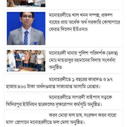
মনোহরদীতে খাল খনন সম্পন্ন, প্রকল্প
ব্যয়ের প্রায় অর্ধেক অর্থ সরকারি কোষাগারে
ফেরত দিলেন ইউএনও
মনোহরদী থানায় পুলিশ পরিদর্শক (তদন্ত)
মোঃ মাহতাবুর রহমানের বিদায় সংবর্ধনা
অনুষ্ঠিত
মনোহরদীতে ১ বছরের কারাদণ্ড ও ৯৭
হাজার ৪০০ টাকা অর্থদণ্ডপ্রাপ্ত সাজাপ্রাপ্ত আসামি গ্রেপ্তার।
মনোহরদীতে সাগরদী বাইপাস সড়কে
খিদিরপুর ইউনিয়ন ছাত্রদলের বৃক্ষরোপণ কর্মসূচি অনুষ্ঠিত।
করব মোরা ফল চাষ, সংরক্ষণ করব বারো
মাস’ স্লোগানে মনোহরদীতে ফল মেলা অনুষ্ঠিত।