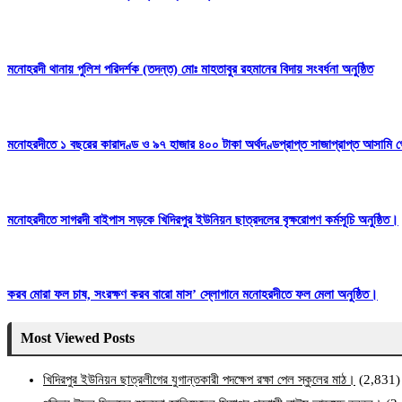
মনোহরদী থানায় পুলিশ পরিদর্শক (তদন্ত) মোঃ মাহতাবুর রহমানের বিদায় সংবর্ধনা অনুষ্ঠিত
মনোহরদীতে ১ বছরের কারাদণ্ড ও ৯৭ হাজার ৪০০ টাকা অর্থদণ্ডপ্রাপ্ত সাজাপ্রাপ্ত আসামি গ
মনোহরদীতে সাগরদী বাইপাস সড়কে খিদিরপুর ইউনিয়ন ছাত্রদলের বৃক্ষরোপণ কর্মসূচি অনুষ্ঠিত।
করব মোরা ফল চাষ, সংরক্ষণ করব বারো মাস’ স্লোগানে মনোহরদীতে ফল মেলা অনুষ্ঠিত।
Most Viewed Posts
খিদিরপুর ইউনিয়ন ছাত্রলীগের যুগান্তকারী পদক্ষেপ রক্ষা পেল স্কুলের মাঠ।
(2,831)