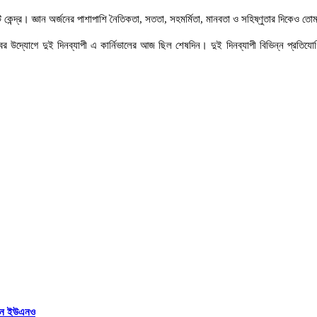
কটি কেন্দ্র। জ্ঞান অর্জনের পাশাপাশি নৈতিকতা, সততা, সহমর্মিতা, মানবতা ও সহিষ্ণুতার দিকেও 
্যোগে দুই দিনব্যাপী এ কার্নিভালের আজ ছিল শেষদিন। দুই দিনব্যাপী বিভিন্ন প্রতিযোগিতায় দ
িলেন ইউএনও