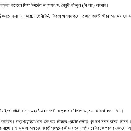
ন্তব্য করেছেন শিক্ষা উপদেষ্টা অধ্যাপক ড. চৌধুরী রফিকুল (সি আর) আবরার।
 যদি ঠিকমতো পড়াশোনা করো, সঙ্গে নীতি-নৈতিকতা আত্মস্থ করো, তাহলে পরবর্তী জীবন অনেক সহজ
 জাতীয় ইকো কার্নিভ্যাল, ২০২৫’-এর সমাপনী ও পুরস্কার বিতরণ অনুষ্ঠানে এ কথা বলেন তিনি।
বী জর্জরিত। তথ্যপ্রযুক্তি থেকে শুরু করে জীবনের প্রতিটি ক্ষেত্রে খুব অল্প সময়ে আমরা 
িকে যাচ্ছে। এ অবস্থা আমাদের পরবর্তী প্রজন্মের জীবনযাত্রায় গভীর নেতিবাচক প্রভাব ফেলবে