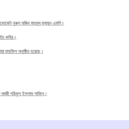
াব এডভোকেট নুরুল মজিদ মাহমুদ হুমায়ূন এমপি।
ম এইচ কবির।
য়া মাহফিল অনুষ্ঠিত হয়েছে।
তি কাজী শরিফুল ইসলাম শাকিল।