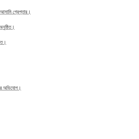
 আসামি গ্রেপ্তার।
অনুষ্ঠিত।
ঠিত।
িতের অভিযোগ।