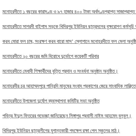
মনোহরদীতে ১ বছরের কারাদণ্ড ও ৯৭ হাজার ৪০০ টাকা অর্থদণ্ডপ্রাপ্ত সাজাপ্রাপ্ত
মনোহরদীতে সাগরদী বাইপাস সড়কে খিদিরপুর ইউনিয়ন ছাত্রদলের বৃক্ষরোপণ কর্মসূচি 
করব মোরা ফল চাষ, সংরক্ষণ করব বারো মাস’ স্লোগানে মনোহরদীতে ফল মেলা অনুষ্
মনোহরদীতে ২০ বছরের জমি বিরোধে দুর্ভোগে কয়েকটি পরিবার
মনোহরদীতে মেধাবী শিক্ষার্থীদের বৃত্তি প্রদান ও সংবর্ধনা অনুষ্ঠান অনুষ্ঠিত।
মনোহরদীর চর আহাম্মদপুরে পানিবন্দি মানুষের সংবাদ প্রকাশের জেরে সাংবাদিক লাঞ্ছ
মনোহরদীতে উপজেলা দুর্যোগ ব্যবস্থাপনা কমিটির সভা অনুষ্ঠিত
পবিত্র ঈদুল ফিতরের শুভেচ্ছা জানিয়েছেন সিঙ্গাপুর প্রবাসী নাঈম আহমেদ বুলবুল।
খিদিরপুর ইউনিয়ন ছাত্রলীগের যুগান্তকারী পদক্ষেপ রক্ষা পেল স্কুলের মাঠ।