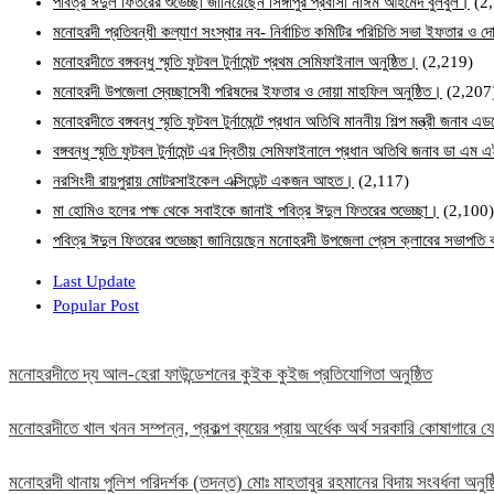
পবিত্র ঈদুল ফিতরের শুভেচ্ছা জানিয়েছেন সিঙ্গাপুর প্রবাসী নাঈম আহমেদ বুলবুল।
(2
মনোহরদী প্রতিবন্ধী কল্যাণ সংস্থার নব- নির্বাচিত কমিটির পরিচিতি সভা ইফতার ও দো
মনোহরদীতে বঙ্গবন্ধু স্মৃতি ফুটবল টুর্নামেন্ট প্রথম সেমিফাইনাল অনুষ্ঠিত।
(2,219)
মনোহরদী উপজেলা স্বেচ্ছাসেবী পরিষদের ইফতার ও দোয়া মাহফিল অনুষ্ঠিত।
(2,207
মনোহরদীতে বঙ্গবন্ধু স্মৃতি ফুটবল টুর্নামেন্টে প্রধান অতিথি মাননীয় শিল্প মন্ত্রী জনা
বঙ্গবন্ধু স্মৃতি ফুটবল টুর্নামেন্ট এর দ্বিতীয় সেমিফাইনালে প্রধান অতিথি জনাব ডা এ
নরসিংদী রায়পুরায় মোটরসাইকেল এক্সিডেন্ট একজন আহত।
(2,117)
মা হোমিও হলের পক্ষ থেকে সবাইকে জানাই পবিত্র ঈদুল ফিতরের শুভেচ্ছা।
(2,100)
পবিত্র ঈদুল ফিতরের শুভেচ্ছা জানিয়েছেন মনোহরদী উপজেলা প্রেস ক্লাবের সভাপত
Last Update
Popular Post
মনোহরদীতে দ্য আল-হেরা ফাউন্ডেশনের কুইক কুইজ প্রতিযোগিতা অনুষ্ঠিত
মনোহরদীতে খাল খনন সম্পন্ন, প্রকল্প ব্যয়ের প্রায় অর্ধেক অর্থ সরকারি কোষাগার
মনোহরদী থানায় পুলিশ পরিদর্শক (তদন্ত) মোঃ মাহতাবুর রহমানের বিদায় সংবর্ধনা অনুষ্