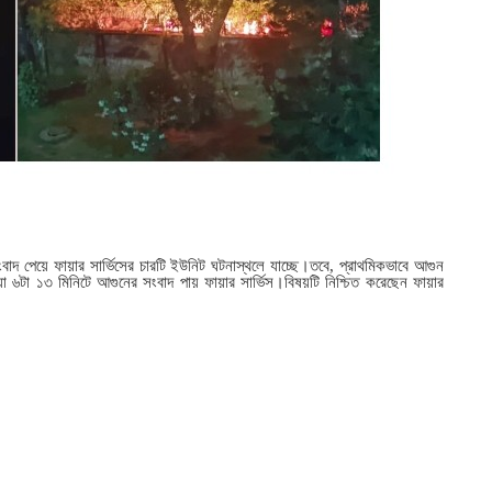
াদ পেয়ে ফায়ার সার্ভিসের চারটি ইউনিট ঘটনাস্থলে যাচ্ছে।তবে, প্রাথমিকভাবে আগুন
া ৬টা ১৩ মিনিটে আগুনের সংবাদ পায় ফায়ার সার্ভিস।বিষয়টি নিশ্চিত করেছেন ফায়ার