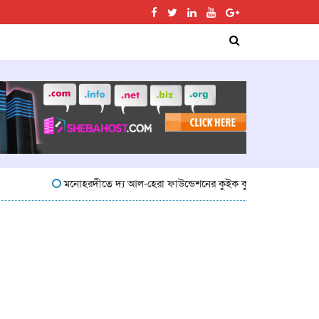
মনোহরদীতে দ্য আল-হেরা ফাউন্ডেশনের কুইক কুইজ প্রতিযোগিতা অনুষ্ঠিত