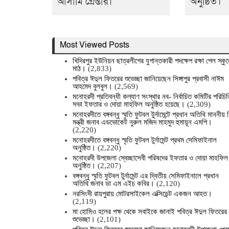
আসামি গ্রেপ্তার।
অনুষ্ঠিত।
Most Viewed Posts
খিদিরপুর ইউনিয়ন ছাত্রলীগের যুগান্তকারী পদক্ষেপ রক্ষা পেল স্কু
মাঠ।
(2,833)
পবিত্র ঈদুল ফিতরের শুভেচ্ছা জানিয়েছেন সিঙ্গাপুর প্রবাসী নাঈম
আহমেদ বুলবুল।
(2,569)
মনোহরদী প্রতিবন্ধী কল্যাণ সংস্থার নব- নির্বাচিত কমিটির পরিচিত
সভা ইফতার ও দোয়া মাহফিল অনুষ্ঠিত হয়েছে।
(2,309)
মনোহরদীতে বঙ্গবন্ধু স্মৃতি ফুটবল টুর্নামেন্টে প্রধান অতিথি মাননীয় শ
মন্ত্রী জনাব এডভোকেট নুরুল মজিদ মাহমুদ হুমায়ূন এমপি।
(2,220)
মনোহরদীতে বঙ্গবন্ধু স্মৃতি ফুটবল টুর্নামেন্ট প্রথম সেমিফাইনাল
অনুষ্ঠিত।
(2,220)
মনোহরদী উপজেলা স্বেচ্ছাসেবী পরিষদের ইফতার ও দোয়া মাহফিল
অনুষ্ঠিত।
(2,207)
বঙ্গবন্ধু স্মৃতি ফুটবল টুর্নামেন্ট এর দ্বিতীয় সেমিফাইনালে প্রধান
অতিথি জনাব ডা এম এইচ কবির।
(2,120)
নরসিংদী রায়পুরায় মোটরসাইকেল এক্সিডেন্ট একজন আহত।
(2,119)
মা হোমিও হলের পক্ষ থেকে সবাইকে জানাই পবিত্র ঈদুল ফিতরের
শুভেচ্ছা।
(2,101)