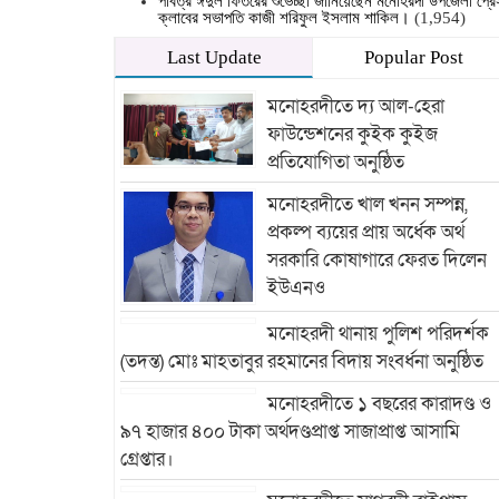
পবিত্র ঈদুল ফিতরের শুভেচ্ছা জানিয়েছেন মনোহরদী উপজেলা প্রে
ক্লাবের সভাপতি কাজী শরিফুল ইসলাম শাকিল।
(1,954)
Last Update
Popular Post
মনোহরদীতে দ্য আল-হেরা
ফাউন্ডেশনের কুইক কুইজ
প্রতিযোগিতা অনুষ্ঠিত
মনোহরদীতে খাল খনন সম্পন্ন,
প্রকল্প ব্যয়ের প্রায় অর্ধেক অর্থ
সরকারি কোষাগারে ফেরত দিলেন
ইউএনও
মনোহরদী থানায় পুলিশ পরিদর্শক
(তদন্ত) মোঃ মাহতাবুর রহমানের বিদায় সংবর্ধনা অনুষ্ঠিত
মনোহরদীতে ১ বছরের কারাদণ্ড ও
৯৭ হাজার ৪০০ টাকা অর্থদণ্ডপ্রাপ্ত সাজাপ্রাপ্ত আসামি
গ্রেপ্তার।