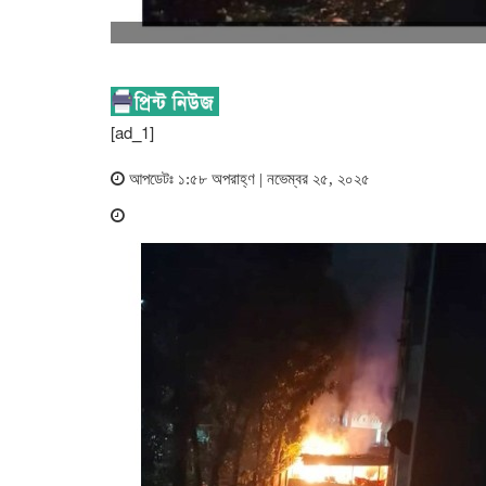
[ad_1]
আপডেটঃ ১:৫৮ অপরাহ্ণ | নভেম্বর ২৫, ২০২৫