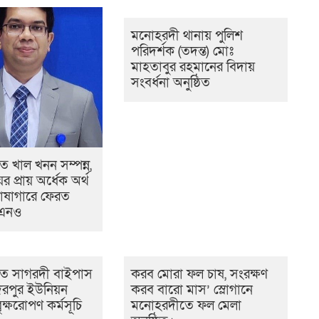
মনোহরদী থানায় পুলিশ
পরিদর্শক (তদন্ত) মোঃ
মাহতাবুর রহমানের বিদায়
সংবর্ধনা অনুষ্ঠিত
 খাল খনন সম্পন্ন,
ের প্রায় অর্ধেক অর্থ
োষাগারে ফেরত
উএনও
ে সাগরদী বাইপাস
করব মোরা ফল চাষ, সংরক্ষণ
িরপুর ইউনিয়ন
করব বারো মাস’ স্লোগানে
ৃক্ষরোপণ কর্মসূচি
মনোহরদীতে ফল মেলা