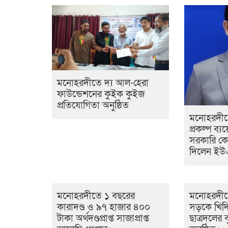
মনোহরদীতে দ্য আল-হেরা
ফাউন্ডেশনের কুইক কুইজ
প্রতিযোগিতা অনুষ্ঠিত
মনোহরদীতে
প্রকল্প ব্যয়
সরকারি ক
দিলেন ই
মনোহরদীতে ১ বছরের
মনোহরদীত
কারাদণ্ড ও ৯৭ হাজার ৪০০
সড়কে খিদ
টাকা অর্থদণ্ডপ্রাপ্ত সাজাপ্রাপ্ত
ছাত্রদলের ব