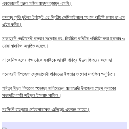
এডভোকেট নুরুল মজিদ মাহমুদ হুমায়ূন এমপি।
বঙ্গবন্ধু স্মৃতি ফুটবল টুর্নামেন্ট এর দ্বিতীয় সেমিফাইনালে প্রধান অতিথি জনাব ডা এম
এইচ কবির।
মনোহরদী প্রতিবন্ধী কল্যাণ সংস্থার নব- নির্বাচিত কমিটির পরিচিতি সভা ইফতার ও
দোয়া মাহফিল অনুষ্ঠিত হয়েছে।
মা হোমিও হলের পক্ষ থেকে সবাইকে জানাই পবিত্র ঈদুল ফিতরের শুভেচ্ছা।
মনোহরদী উপজেলা স্বেচ্ছাসেবী পরিষদের ইফতার ও দোয়া মাহফিল অনুষ্ঠিত।
পবিত্র ঈদুল ফিতরের শুভেচ্ছা জানিয়েছেন মনোহরদী উপজেলা প্রেস ক্লাবের
সভাপতি কাজী শরিফুল ইসলাম শাকিল।
নরসিংদী রায়পুরায় মোটরসাইকেল এক্সিডেন্ট একজন আহত।