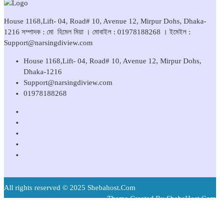
House 1168,Lift- 04, Road# 10, Avenue 12, Mirpur Dohs, Dhaka-
1216 সম্পাদক : মো হিমেল মিয়া । মোবাইল : 01978188268 । ইমেইল :
Support@narsingdiview.com
House 1168,Lift- 04, Road# 10, Avenue 12, Mirpur Dohs,
Dhaka-1216
Support@narsingdiview.com
01978188268
All rights reserved © 2025 Shebahost.Com
Theme Created By ShebaHost.Com