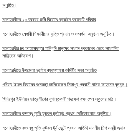
অনুষ্ঠিত।
মনোহরদীতে ২০ বছরের জমি বিরোধে দুর্ভোগে কয়েকটি পরিবার
মনোহরদীতে মেধাবী শিক্ষার্থীদের বৃত্তি প্রদান ও সংবর্ধনা অনুষ্ঠান অনুষ্ঠিত।
মনোহরদীর চর আহাম্মদপুরে পানিবন্দি মানুষের সংবাদ প্রকাশের জেরে সাংবাদিক
লাঞ্ছিতের অভিযোগ।
মনোহরদীতে উপজেলা দুর্যোগ ব্যবস্থাপনা কমিটির সভা অনুষ্ঠিত
পবিত্র ঈদুল ফিতরের শুভেচ্ছা জানিয়েছেন সিঙ্গাপুর প্রবাসী নাঈম আহমেদ বুলবুল।
খিদিরপুর ইউনিয়ন ছাত্রলীগের যুগান্তকারী পদক্ষেপ রক্ষা পেল স্কুলের মাঠ।
মনোহরদীতে বঙ্গবন্ধু স্মৃতি ফুটবল টুর্নামেন্ট প্রথম সেমিফাইনাল অনুষ্ঠিত।
মনোহরদীতে বঙ্গবন্ধু স্মৃতি ফুটবল টুর্নামেন্টে প্রধান অতিথি মাননীয় শিল্প মন্ত্রী জনাব