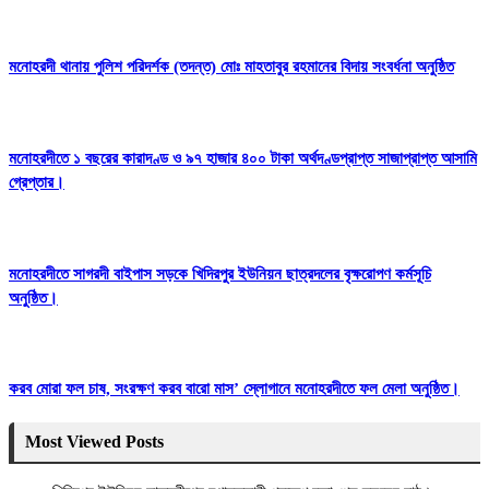
মনোহরদী থানায় পুলিশ পরিদর্শক (তদন্ত) মোঃ মাহতাবুর রহমানের বিদায় সংবর্ধনা অনুষ্ঠিত
মনোহরদীতে ১ বছরের কারাদণ্ড ও ৯৭ হাজার ৪০০ টাকা অর্থদণ্ডপ্রাপ্ত সাজাপ্রাপ্ত আসামি
গ্রেপ্তার।
মনোহরদীতে সাগরদী বাইপাস সড়কে খিদিরপুর ইউনিয়ন ছাত্রদলের বৃক্ষরোপণ কর্মসূচি
অনুষ্ঠিত।
করব মোরা ফল চাষ, সংরক্ষণ করব বারো মাস’ স্লোগানে মনোহরদীতে ফল মেলা অনুষ্ঠিত।
Most Viewed Posts