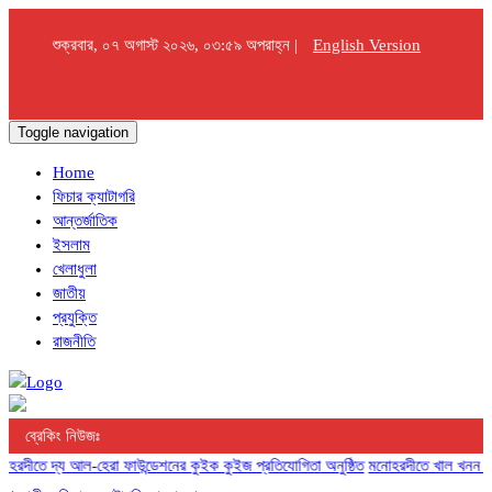
শুক্রবার, ০৭ অগাস্ট ২০২৬, ০৩:৫৯ অপরাহ্ন |
English Version
Toggle navigation
Home
ফিচার ক্যাটাগরি
আন্তর্জাতিক
ইসলাম
খেলাধুলা
জাতীয়
প্রযুক্তি
রাজনীতি
ব্রেকিং নিউজঃ
দীতে দ্য আল-হেরা ফাউন্ডেশনের কুইক কুইজ প্রতিযোগিতা অনুষ্ঠিত
মনোহরদীতে খাল খনন সম্পন