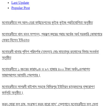
Last Update
Popular Post
মনোহরদীতে দ্য আল-হেরা ফাউন্ডেশনের কুইক কুইজ প্রতিযোগিতা অনুষ্ঠিত
মনোহরদীতে খাল খনন সম্পন্ন, প্রকল্প ব্যয়ের প্রায় অর্ধেক অর্থ সরকারি কোষাগারে
ফেরত দিলেন ইউএনও
মনোহরদী থানায় পুলিশ পরিদর্শক (তদন্ত) মোঃ মাহতাবুর রহমানের বিদায় সংবর্ধনা
অনুষ্ঠিত
মনোহরদীতে ১ বছরের কারাদণ্ড ও ৯৭ হাজার ৪০০ টাকা অর্থদণ্ডপ্রাপ্ত
সাজাপ্রাপ্ত আসামি গ্রেপ্তার।
মনোহরদীতে সাগরদী বাইপাস সড়কে খিদিরপুর ইউনিয়ন ছাত্রদলের বৃক্ষরোপণ
কর্মসূচি অনুষ্ঠিত।
করব মোরা ফল চাষ, সংরক্ষণ করব বারো মাস’ স্লোগানে মনোহরদীতে ফল মেলা