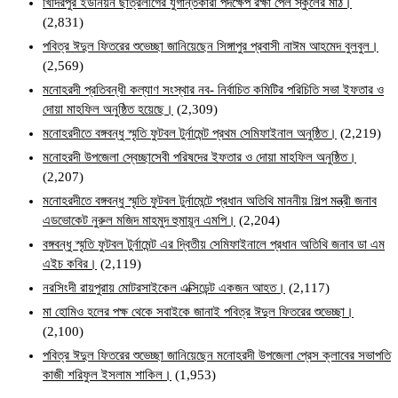
খিদিরপুর ইউনিয়ন ছাত্রলীগের যুগান্তকারী পদক্ষেপ রক্ষা পেল স্কুলের মাঠ।
(2,831)
পবিত্র ঈদুল ফিতরের শুভেচ্ছা জানিয়েছেন সিঙ্গাপুর প্রবাসী নাঈম আহমেদ বুলবুল।
(2,569)
মনোহরদী প্রতিবন্ধী কল্যাণ সংস্থার নব- নির্বাচিত কমিটির পরিচিতি সভা ইফতার ও
দোয়া মাহফিল অনুষ্ঠিত হয়েছে।
(2,309)
মনোহরদীতে বঙ্গবন্ধু স্মৃতি ফুটবল টুর্নামেন্ট প্রথম সেমিফাইনাল অনুষ্ঠিত।
(2,219)
মনোহরদী উপজেলা স্বেচ্ছাসেবী পরিষদের ইফতার ও দোয়া মাহফিল অনুষ্ঠিত।
(2,207)
মনোহরদীতে বঙ্গবন্ধু স্মৃতি ফুটবল টুর্নামেন্টে প্রধান অতিথি মাননীয় শিল্প মন্ত্রী জনাব
এডভোকেট নুরুল মজিদ মাহমুদ হুমায়ূন এমপি।
(2,204)
বঙ্গবন্ধু স্মৃতি ফুটবল টুর্নামেন্ট এর দ্বিতীয় সেমিফাইনালে প্রধান অতিথি জনাব ডা এম
এইচ কবির।
(2,119)
নরসিংদী রায়পুরায় মোটরসাইকেল এক্সিডেন্ট একজন আহত।
(2,117)
মা হোমিও হলের পক্ষ থেকে সবাইকে জানাই পবিত্র ঈদুল ফিতরের শুভেচ্ছা।
(2,100)
পবিত্র ঈদুল ফিতরের শুভেচ্ছা জানিয়েছেন মনোহরদী উপজেলা প্রেস ক্লাবের সভাপতি
কাজী শরিফুল ইসলাম শাকিল।
(1,953)