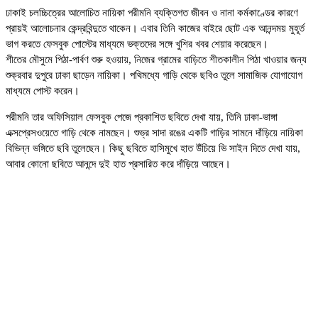
ঢাকাই চলচ্চিত্রের আলোচিত নায়িকা পরীমনি ব্যক্তিগত জীবন ও নানা কর্মকাণ্ডের কারণে
প্রায়ই আলোচনার কেন্দ্রবিন্দুতে থাকেন। এবার তিনি কাজের বাইরে ছোট এক আনন্দময় মুহূর্ত
ভাগ করতে ফেসবুক পোস্টের মাধ্যমে ভক্তদের সঙ্গে খুশির খবর শেয়ার করেছেন।
শীতের মৌসুমে পিঠা-পার্বণ শুরু হওয়ায়, নিজের গ্রামের বাড়িতে শীতকালীন পিঠা খাওয়ার জন্য
শুক্রবার দুপুরে ঢাকা ছাড়েন নায়িকা। পথিমধ্যে গাড়ি থেকে ছবিও তুলে সামাজিক যোগাযোগ
মাধ্যমে পোস্ট করেন।
পরীমনি তার অফিসিয়াল ফেসবুক পেজে প্রকাশিত ছবিতে দেখা যায়, তিনি ঢাকা-ভাঙ্গা
এক্সপ্রেসওয়েতে গাড়ি থেকে নামছেন। শুভ্র সাদা রঙের একটি গাড়ির সামনে দাঁড়িয়ে নায়িকা
বিভিন্ন ভঙ্গিতে ছবি তুলেছেন। কিছু ছবিতে হাসিমুখে হাত উঁচিয়ে ভি সাইন দিতে দেখা যায়,
আবার কোনো ছবিতে আনন্দে দুই হাত প্রসারিত করে দাঁড়িয়ে আছেন।