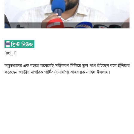
[ad_1]
অভ্যুত্থানের এক বছরে অনেকেই সমীকরণ মিলিয়ে ভুল পথে হাঁটছেন বলে হুঁশিয়ার
করেছেন জাতীয় নাগরিক পার্টির (এনসিপি) আহ্বায়ক নাহিদ ইসলাম।