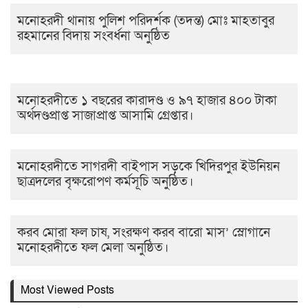
মনোহরদী থানায় পুলিশ পরিদর্শক (তদন্ত) মোঃ মাহতাবুর
রহমানের বিদায় সংবর্ধনা অনুষ্ঠিত
মনোহরদীতে ১ বছরের কারাদণ্ড ও ৯৭ হাজার ৪০০ টাকা
অর্থদণ্ডপ্রাপ্ত সাজাপ্রাপ্ত আসামি গ্রেপ্তার।
মনোহরদীতে সাগরদী বাইপাস সড়কে খিদিরপুর ইউনিয়ন
ছাত্রদলের বৃক্ষরোপণ কর্মসূচি অনুষ্ঠিত।
করব মোরা ফল চাষ, সংরক্ষণ করব বারো মাস’ স্লোগানে
মনোহরদীতে ফল মেলা অনুষ্ঠিত।
Most Viewed Posts