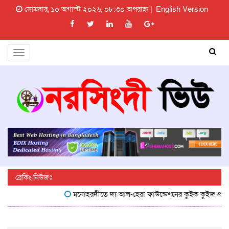
সোমবার, ১০ অগাস্ট ২০২৬, ০৮:৩০ অপরাহ্ন |
English Version
Toggle
navigation
ব্রেকিং নিউজঃ
মনোহরদীতে দ্য আল-হেরা ফাউন্ডেশনের কুইক কুইজ প্রতিযোগ