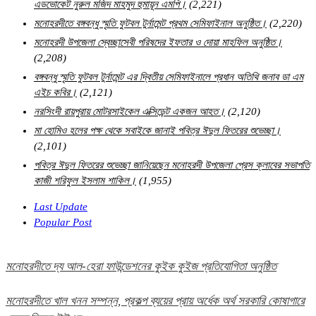
এডভোকেট নুরুল মজিদ মাহমুদ হুমায়ূন এমপি।
(2,221)
মনোহরদীতে বঙ্গবন্ধু স্মৃতি ফুটবল টুর্নামেন্ট প্রথম সেমিফাইনাল অনুষ্ঠিত।
(2,220)
মনোহরদী উপজেলা স্বেচ্ছাসেবী পরিষদের ইফতার ও দোয়া মাহফিল অনুষ্ঠিত।
(2,208)
বঙ্গবন্ধু স্মৃতি ফুটবল টুর্নামেন্ট এর দ্বিতীয় সেমিফাইনালে প্রধান অতিথি জনাব ডা এম
এইচ কবির।
(2,121)
নরসিংদী রায়পুরায় মোটরসাইকেল এক্সিডেন্ট একজন আহত।
(2,120)
মা হোমিও হলের পক্ষ থেকে সবাইকে জানাই পবিত্র ঈদুল ফিতরের শুভেচ্ছা।
(2,101)
পবিত্র ঈদুল ফিতরের শুভেচ্ছা জানিয়েছেন মনোহরদী উপজেলা প্রেস ক্লাবের সভাপতি
কাজী শরিফুল ইসলাম শাকিল।
(1,955)
Last Update
Popular Post
মনোহরদীতে দ্য আল-হেরা ফাউন্ডেশনের কুইক কুইজ প্রতিযোগিতা অনুষ্ঠিত
মনোহরদীতে খাল খনন সম্পন্ন, প্রকল্প ব্যয়ের প্রায় অর্ধেক অর্থ সরকারি কোষাগারে