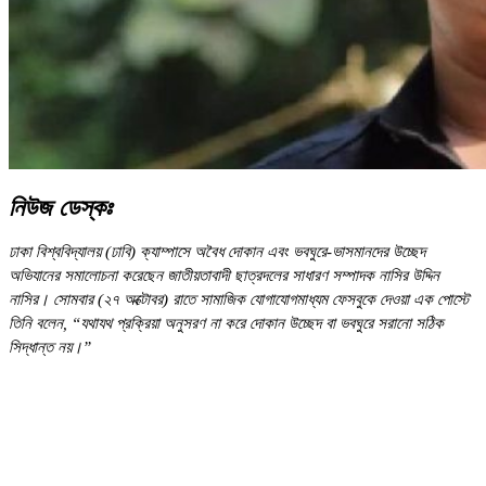
নিউজ ডেস্কঃ
ঢাকা বিশ্ববিদ্যালয় (ঢাবি) ক্যাম্পাসে অবৈধ দোকান এবং ভবঘুরে-ভাসমানদের উচ্ছেদ
অভিযানের সমালোচনা করেছেন জাতীয়তাবাদী ছাত্রদলের সাধারণ সম্পাদক নাসির উদ্দিন
নাসির। সোমবার (২৭ অক্টোবর) রাতে সামাজিক যোগাযোগমাধ্যম ফেসবুকে দেওয়া এক পোস্টে
তিনি বলেন, “যথাযথ প্রক্রিয়া অনুসরণ না করে দোকান উচ্ছেদ বা ভবঘুরে সরানো সঠিক
সিদ্ধান্ত নয়।”