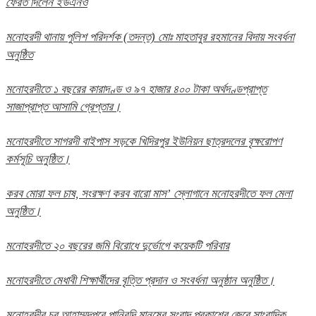
ফেরত দিলেন ইউএনও
মনোহরদী থানায় পুলিশ পরিদর্শক (তদন্ত) মোঃ মাহতাবুর রহমানের বিদায় সংবর্ধনা
অনুষ্ঠিত
মনোহরদীতে ১ বছরের কারাদণ্ড ও ৯৭ হাজার ৪০০ টাকা অর্থদণ্ডপ্রাপ্ত
সাজাপ্রাপ্ত আসামি গ্রেপ্তার।
মনোহরদীতে সাগরদী বাইপাস সড়কে খিদিরপুর ইউনিয়ন ছাত্রদলের বৃক্ষরোপণ
কর্মসূচি অনুষ্ঠিত।
করব মোরা ফল চাষ, সংরক্ষণ করব বারো মাস’ স্লোগানে মনোহরদীতে ফল মেলা
অনুষ্ঠিত।
মনোহরদীতে ২০ বছরের জমি বিরোধে দুর্ভোগে কয়েকটি পরিবার
মনোহরদীতে মেধাবী শিক্ষার্থীদের বৃত্তি প্রদান ও সংবর্ধনা অনুষ্ঠান অনুষ্ঠিত।
মনোহরদীর চর আহাম্মদপুরে পানিবন্দি মানুষের সংবাদ প্রকাশের জেরে সাংবাদিক