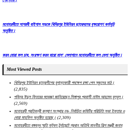
গ্রেপ্তার।
মনোহরদীতে সাগরদী বাইপাস সড়কে খিদিরপুর ইউনিয়ন ছাত্রদলের বৃক্ষরোপণ কর্মসূচি
অনুষ্ঠিত।
করব মোরা ফল চাষ, সংরক্ষণ করব বারো মাস’ স্লোগানে মনোহরদীতে ফল মেলা অনুষ্ঠিত।
Most Viewed Posts
খিদিরপুর ইউনিয়ন ছাত্রলীগের যুগান্তকারী পদক্ষেপ রক্ষা পেল স্কুলের মাঠ।
(2,835)
পবিত্র ঈদুল ফিতরের শুভেচ্ছা জানিয়েছেন সিঙ্গাপুর প্রবাসী নাঈম আহমেদ বুলবুল।
(2,569)
মনোহরদী প্রতিবন্ধী কল্যাণ সংস্থার নব- নির্বাচিত কমিটির পরিচিতি সভা ইফতার ও
দোয়া মাহফিল অনুষ্ঠিত হয়েছে।
(2,309)
মনোহরদীতে বঙ্গবন্ধু স্মৃতি ফুটবল টুর্নামেন্টে প্রধান অতিথি মাননীয় শিল্প মন্ত্রী জনাব