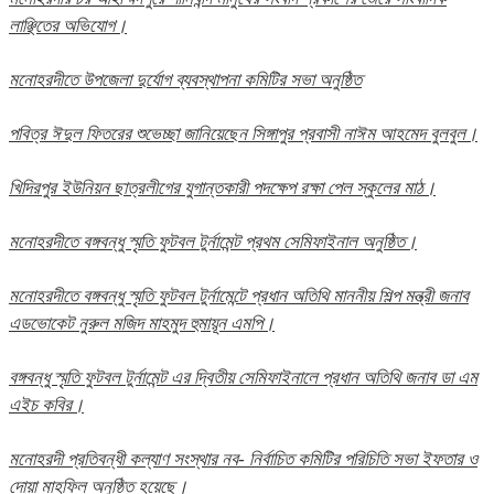
লাঞ্ছিতের অভিযোগ।
মনোহরদীতে উপজেলা দুর্যোগ ব্যবস্থাপনা কমিটির সভা অনুষ্ঠিত
পবিত্র ঈদুল ফিতরের শুভেচ্ছা জানিয়েছেন সিঙ্গাপুর প্রবাসী নাঈম আহমেদ বুলবুল।
খিদিরপুর ইউনিয়ন ছাত্রলীগের যুগান্তকারী পদক্ষেপ রক্ষা পেল স্কুলের মাঠ।
মনোহরদীতে বঙ্গবন্ধু স্মৃতি ফুটবল টুর্নামেন্ট প্রথম সেমিফাইনাল অনুষ্ঠিত।
মনোহরদীতে বঙ্গবন্ধু স্মৃতি ফুটবল টুর্নামেন্টে প্রধান অতিথি মাননীয় শিল্প মন্ত্রী জনাব
এডভোকেট নুরুল মজিদ মাহমুদ হুমায়ূন এমপি।
বঙ্গবন্ধু স্মৃতি ফুটবল টুর্নামেন্ট এর দ্বিতীয় সেমিফাইনালে প্রধান অতিথি জনাব ডা এম
এইচ কবির।
মনোহরদী প্রতিবন্ধী কল্যাণ সংস্থার নব- নির্বাচিত কমিটির পরিচিতি সভা ইফতার ও
দোয়া মাহফিল অনুষ্ঠিত হয়েছে।