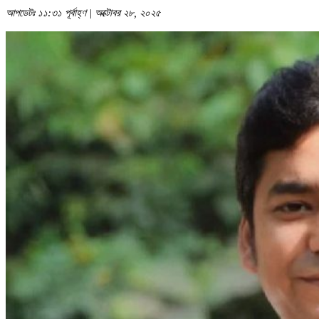
আপডেটঃ ১১:৩১ পূর্বাহ্ণ | অক্টোবর ২৮, ২০২৫