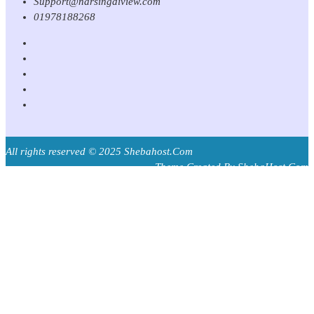
Support@narsingdiview.com
01978188268
All rights reserved © 2025 Shebahost.Com
Theme Created By ShebaHost.Com