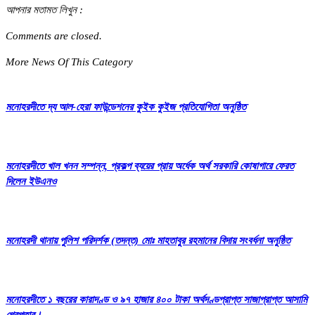
আপনার মতামত লিখুন :
Comments are closed.
More News Of This Category
মনোহরদীতে দ্য আল-হেরা ফাউন্ডেশনের কুইক কুইজ প্রতিযোগিতা অনুষ্ঠিত
মনোহরদীতে খাল খনন সম্পন্ন, প্রকল্প ব্যয়ের প্রায় অর্ধেক অর্থ সরকারি কোষাগারে ফেরত
দিলেন ইউএনও
মনোহরদী থানায় পুলিশ পরিদর্শক (তদন্ত) মোঃ মাহতাবুর রহমানের বিদায় সংবর্ধনা অনুষ্ঠিত
মনোহরদীতে ১ বছরের কারাদণ্ড ও ৯৭ হাজার ৪০০ টাকা অর্থদণ্ডপ্রাপ্ত সাজাপ্রাপ্ত আসামি