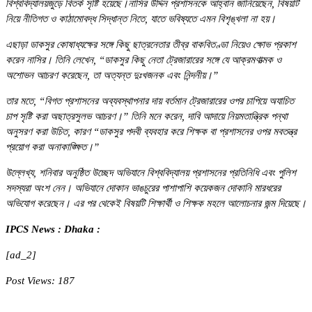
বিশ্ববিদ্যালয়জুড়ে বিতর্ক সৃষ্টি হয়েছে।নাসির উদ্দিন প্রশাসনকে আহ্বান জানিয়েছেন, বিষয়টি
নিয়ে নীতিগত ও কাঠামোবদ্ধ সিদ্ধান্ত নিতে, যাতে ভবিষ্যতে এমন বিশৃঙ্খলা না হয়।
এছাড়া ডাকসুর কোষাধ্যক্ষের সঙ্গে কিছু ছাত্রনেতার তীব্র বাকবিতণ্ডা নিয়েও ক্ষোভ প্রকাশ
করেন নাসির। তিনি লেখেন, “ডাকসুর কিছু নেতা ট্রেজারারের সঙ্গে যে আক্রমণাত্মক ও
অশোভন আচরণ করেছেন, তা অত্যন্ত দুঃখজনক এবং নিন্দনীয়।”
তার মতে, “বিগত প্রশাসনের অব্যবস্থাপনার দায় বর্তমান ট্রেজারারের ওপর চাপিয়ে অযাচিত
চাপ সৃষ্টি করা অছাত্রসুলভ আচরণ।” তিনি মনে করেন, দাবি আদায়ে নিয়মতান্ত্রিক পন্থা
অনুসরণ করা উচিত, কারণ “ডাকসুর পদবী ব্যবহার করে শিক্ষক বা প্রশাসনের ওপর মবতন্ত্র
প্রয়োগ করা অনাকাঙ্ক্ষিত।”
উল্লেখ্য, শনিবার অনুষ্ঠিত উচ্ছেদ অভিযানে বিশ্ববিদ্যালয় প্রশাসনের প্রতিনিধি এবং পুলিশ
সদস্যরা অংশ নেন। অভিযানে দোকান ভাঙচুরের পাশাপাশি কয়েকজন দোকানি মারধরের
অভিযোগ করেছেন। এর পর থেকেই বিষয়টি শিক্ষার্থী ও শিক্ষক মহলে আলোচনার জন্ম দিয়েছে।
IPCS News : Dhaka :
[ad_2]
Post Views:
187