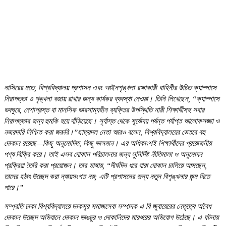
নাসিরের মতে, বিশ্ববিদ্যালয় প্রশাসন এবং আইনশৃঙ্খলা রক্ষাকারী বাহিনীর উচিত ক্যাম্পাসে
নিরাপত্তা ও শৃঙ্খলা বজায় রাখার জন্য কার্যকর ব্যবস্থা নেওয়া। তিনি লিখেছেন, “ক্যাম্পাসে
ভবঘুরে, নেশাগ্রস্ত বা মানসিক ভারসাম্যহীন ব্যক্তির উপস্থিতি নারী শিক্ষার্থীসহ সবার
নিরাপত্তার জন্য হুমকি হয়ে দাঁড়িয়েছে। সূর্যাস্ত থেকে সূর্যোদয় পর্যন্ত পর্যাপ্ত আলোকসজ্জা ও
নজরদারি নিশ্চিত করা জরুরি।”ছাত্রদল নেতা আরও বলেন, বিশ্ববিদ্যালয়ের ভেতরে বহু
দোকান রয়েছে—কিছু অনুমোদিত, কিছু ভাসমান। এর অধিকাংশই শিক্ষার্থীদের প্রয়োজনীয়
পণ্য বিক্রি করে। তাই এসব দোকান পরিচালনার জন্য সুনির্দিষ্ট নীতিমালা ও অনুমোদন
প্রক্রিয়া তৈরি করা প্রয়োজন। তার ভাষায়, “দীর্ঘদিন ধরে যারা দোকান চালিয়ে আসছেন,
তাদের হঠাৎ উচ্ছেদ করা ন্যায়সংগত নয়; এটি প্রশাসনের জন্য নতুন বিশৃঙ্খলার জন্ম দিতে
পারে।”
সম্প্রতি ঢাকা বিশ্ববিদ্যালয়ে ডাকসুর সমাজসেবা সম্পাদক এ বি জুবায়েরের নেতৃত্বে অবৈধ
দোকান উচ্ছেদ অভিযানে দোকান ভাঙচুর ও দোকানিদের মারধরের অভিযোগ উঠেছে। এ ঘটনায়