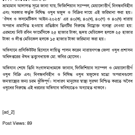
ভ্রাম্যমান আদালত সূত্রে জানা যায়, ফিজিশিয়ান স্যাম্পল, মেয়াদোত্তীর্ণ, নিবন্ধনবিহীন
এবং সরকার কর্তৃক নিষিদ্ধ ওষুধ মজুদ ও বিক্রির দায়ে এই জরিমানা করা হয়।
‘ঔষধ ও কসমেটিকস আইন-২০২৩’ এর ৪০(ক), ৪০(খ), ৪০(গ) ও ৪০(ঘ) ধারায়
অপরাধ প্রমাণিত হওয়ায় প্রতিষ্ঠান তিনটির বিরুদ্ধে নিম্নোক্ত ব্যবস্থা নেওয়া হয়:
এরমধ্যে নিউ রবিন ফার্মেসিকে ২৫ হাজার টাকা, হৃদয় মেডিকেল হলকে ২৫ হাজার
টাকা ও দীপ্ত মেডিকেল হলকে ১৫ হাজার টাকা জরিমানা করা হয়।
অভিযানে প্রসিকিউটর হিসেবে দায়িত্ব পালন করেন নারায়ণগঞ্জ জেলা ওষুধ প্রশাসন
অধিদপ্তরের ঔষধ তত্ত্বাবধায়ক মো. কবির হোসেন।
অভিযান শেষে তিনি সংবাদমাধ্যমকে জানান, ফিজিশিয়ান স্যাম্পল ও মেয়াদোত্তীর্ণ
ওষুধ বিক্রি এবং নিবন্ধনবিহীন ও নিষিদ্ধ ওষুধ মজুদের মতো অপরাধগুলো
জনস্বাস্থ্যের জন্য চরম ঝুঁকিপূর্ণ। সাধারণ মানুষের স্বাস্থ্য সুরক্ষা নিশ্চিত করতে অবৈধ
ওষুধের বিরুদ্ধে এই ধরনের অভিযান ভবিষ্যতেও অব্যাহত থাকবে।
[ad_2]
Post Views:
89