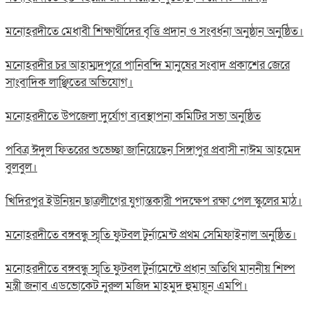
মনোহরদীতে মেধাবী শিক্ষার্থীদের বৃত্তি প্রদান ও সংবর্ধনা অনুষ্ঠান অনুষ্ঠিত।
মনোহরদীর চর আহাম্মদপুরে পানিবন্দি মানুষের সংবাদ প্রকাশের জেরে
সাংবাদিক লাঞ্ছিতের অভিযোগ।
মনোহরদীতে উপজেলা দুর্যোগ ব্যবস্থাপনা কমিটির সভা অনুষ্ঠিত
পবিত্র ঈদুল ফিতরের শুভেচ্ছা জানিয়েছেন সিঙ্গাপুর প্রবাসী নাঈম আহমেদ
বুলবুল।
খিদিরপুর ইউনিয়ন ছাত্রলীগের যুগান্তকারী পদক্ষেপ রক্ষা পেল স্কুলের মাঠ।
মনোহরদীতে বঙ্গবন্ধু স্মৃতি ফুটবল টুর্নামেন্ট প্রথম সেমিফাইনাল অনুষ্ঠিত।
মনোহরদীতে বঙ্গবন্ধু স্মৃতি ফুটবল টুর্নামেন্টে প্রধান অতিথি মাননীয় শিল্প
মন্ত্রী জনাব এডভোকেট নুরুল মজিদ মাহমুদ হুমায়ূন এমপি।