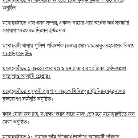
মনোহরদীতে দ্য আল-হেরা ফাউন্ডেশনের কুইক কুইজ প্রতিযোগিতা
অনুষ্ঠিত
মনোহরদীতে খাল খনন সম্পন্ন, প্রকল্প ব্যয়ের প্রায় অর্ধেক অর্থ সরকারি
কোষাগারে ফেরত দিলেন ইউএনও
মনোহরদী থানায় পুলিশ পরিদর্শক (তদন্ত) মোঃ মাহতাবুর রহমানের বিদায়
সংবর্ধনা অনুষ্ঠিত
মনোহরদীতে ১ বছরের কারাদণ্ড ও ৯৭ হাজার ৪০০ টাকা অর্থদণ্ডপ্রাপ্ত
সাজাপ্রাপ্ত আসামি গ্রেপ্তার।
মনোহরদীতে সাগরদী বাইপাস সড়কে খিদিরপুর ইউনিয়ন ছাত্রদলের
বৃক্ষরোপণ কর্মসূচি অনুষ্ঠিত।
করব মোরা ফল চাষ, সংরক্ষণ করব বারো মাস’ স্লোগানে মনোহরদীতে ফল
মেলা অনুষ্ঠিত।
মনোহরদীতে ২০ বছরের জমি বিরোধে দুর্ভোগে কয়েকটি পরিবার