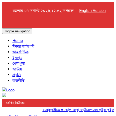
শুক্রবার, ০৭ অগাস্ট ২০২৬, ১২:৫২ অপরাহ্ন |
English Version
Toggle navigation
Home
ফিচার ক্যাটাগরি
আন্তর্জাতিক
ইসলাম
খেলাধুলা
জাতীয়
প্রযুক্তি
রাজনীতি
ব্রেকিং নিউজঃ
মনোহরদীতে দ্য আল-হেরা ফাউন্ডেশনের কুইক কুইজ প্রতি