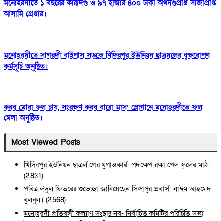
মনোহরদীতে ১ বছরের কারাদণ্ড ও ৯৭ হাজার ৪০০ টাকা অর্থদণ্ডপ্রাপ্ত সাজাপ্রাপ্ত
আসামি গ্রেপ্তার।
মনোহরদীতে সাগরদী বাইপাস সড়কে খিদিরপুর ইউনিয়ন ছাত্রদলের বৃক্ষরোপণ
কর্মসূচি অনুষ্ঠিত।
করব মোরা ফল চাষ, সংরক্ষণ করব বারো মাস’ স্লোগানে মনোহরদীতে ফল
মেলা অনুষ্ঠিত।
Most Viewed Posts
খিদিরপুর ইউনিয়ন ছাত্রলীগের যুগান্তকারী পদক্ষেপ রক্ষা পেল স্কুলের মাঠ।
(2,831)
পবিত্র ঈদুল ফিতরের শুভেচ্ছা জানিয়েছেন সিঙ্গাপুর প্রবাসী নাঈম আহমেদ
বুলবুল।
(2,568)
মনোহরদী প্রতিবন্ধী কল্যাণ সংস্থার নব- নির্বাচিত কমিটির পরিচিতি সভা