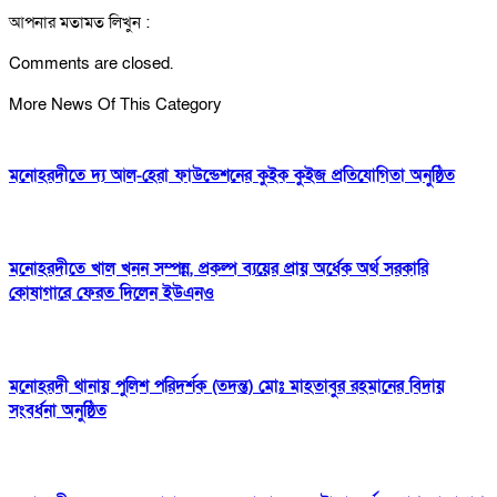
আপনার মতামত লিখুন :
Comments are closed.
More News Of This Category
মনোহরদীতে দ্য আল-হেরা ফাউন্ডেশনের কুইক কুইজ প্রতিযোগিতা অনুষ্ঠিত
মনোহরদীতে খাল খনন সম্পন্ন, প্রকল্প ব্যয়ের প্রায় অর্ধেক অর্থ সরকারি
কোষাগারে ফেরত দিলেন ইউএনও
মনোহরদী থানায় পুলিশ পরিদর্শক (তদন্ত) মোঃ মাহতাবুর রহমানের বিদায়
সংবর্ধনা অনুষ্ঠিত