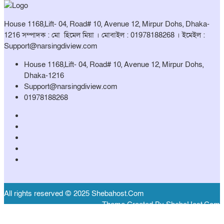
House 1168,Lift- 04, Road# 10, Avenue 12, Mirpur Dohs, Dhaka-
1216 সম্পাদক : মো হিমেল মিয়া । মোবাইল : 01978188268 । ইমেইল :
Support@narsingdiview.com
House 1168,Lift- 04, Road# 10, Avenue 12, Mirpur Dohs,
Dhaka-1216
Support@narsingdiview.com
01978188268
All rights reserved © 2025 Shebahost.Com
Theme Created By ShebaHost.Com