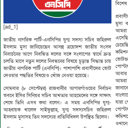
বিশেষ
প্রবা
মুসা 
[ad_1]
আমরা 
এসেছি
জাতীয় নাগরিক পার্টি-এনসিপির যুগ্ম সদস্য সচিব জহিরুল
চেয়ে
ইসলাম মুসা জানিয়েছেন আসন্ন ত্রয়োদশ জাতীয় সংসদ
কমিশন 
নিবার্চনের আগে নিবন্ধিত দলের সঙ্গে সংলাপের স্বার্থে দ্রুত
ভোটগু
চলতি মাসে নতুন দলের নিবন্ধনের বিষয়ে চূড়ান্ত সিদ্ধান্ত চায়
পোস্টা
জাতীয় নাগরিক পার্টি (এনসিপি)। পাশাপাশি প্রবাসীদের ভোট
আবার 
দেওয়ার পদ্ধতির বিষয়েও খোঁজ নেওয়া হয়েছে।
আমরা
জানান
সোমবার (৮ সেপ্টেম্বর) রাজধানীর আগারগাঁওয়ের নির্বাচন
বাংলা
ভবনে ইসির সিনিয়র সচিব আখতার আহমেদের সঙ্গে সাক্ষাৎ
যারা 
শেষে তিনি এসব কথা বলেন। এ সময় এনসিপির যুগ্ম-
পোস্ট
আহ্বায়ক খালেদ সাইফুল্লাহ, যুগ্ম সদস্যসচিব জহিরুল
কমিশন
ইসলাম মুসাসহ তিন সদস্যের প্রতিনিধিদল উপস্থিত ছিলেন।
ওখানে 