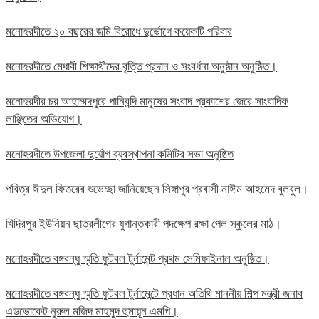
মনোহরদীতে ২০ বছরের জমি বিরোধে দুর্ভোগে কয়েকটি পরিবার
মনোহরদীতে মেধাবী শিক্ষার্থীদের বৃত্তি প্রদান ও সংবর্ধনা অনুষ্ঠান অনুষ্ঠিত।
মনোহরদীর চর আহাম্মদপুরে পানিবন্দি মানুষের সংবাদ প্রকাশের জেরে সাংবাদিক
লাঞ্ছিতের অভিযোগ।
মনোহরদীতে উপজেলা দুর্যোগ ব্যবস্থাপনা কমিটির সভা অনুষ্ঠিত
পবিত্র ঈদুল ফিতরের শুভেচ্ছা জানিয়েছেন সিঙ্গাপুর প্রবাসী নাঈম আহমেদ বুলবুল।
খিদিরপুর ইউনিয়ন ছাত্রলীগের যুগান্তকারী পদক্ষেপ রক্ষা পেল স্কুলের মাঠ।
মনোহরদীতে বঙ্গবন্ধু স্মৃতি ফুটবল টুর্নামেন্ট প্রথম সেমিফাইনাল অনুষ্ঠিত।
মনোহরদীতে বঙ্গবন্ধু স্মৃতি ফুটবল টুর্নামেন্টে প্রধান অতিথি মাননীয় শিল্প মন্ত্রী জনাব
এডভোকেট নুরুল মজিদ মাহমুদ হুমায়ূন এমপি।