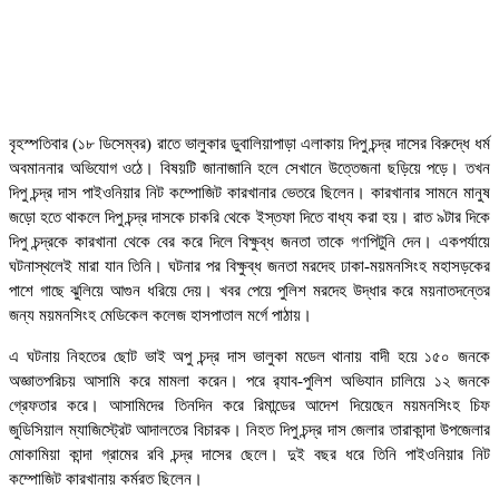
বৃহস্পতিবার (১৮ ডিসেম্বর) রাতে ভালুকার ডুবালিয়াপাড়া এলাকায় দিপু চন্দ্র দাসের বিরুদ্ধে ধর্ম
অবমাননার অভিযোগ ওঠে। বিষয়টি জানাজানি হলে সেখানে উত্তেজনা ছড়িয়ে পড়ে। তখন
দিপু চন্দ্র দাস পাইওনিয়ার নিট কম্পোজিট কারখানার ভেতরে ছিলেন। কারখানার সামনে মানুষ
জড়ো হতে থাকলে দিপু চন্দ্র দাসকে চাকরি থেকে ইস্তফা দিতে বাধ্য করা হয়। রাত ৯টার দিকে
দিপু চন্দ্রকে কারখানা থেকে বের করে দিলে বিক্ষুব্ধ জনতা তাকে গণপিটুনি দেন। একপর্যায়ে
ঘটনাস্থলেই মারা যান তিনি। ঘটনার পর বিক্ষুব্ধ জনতা মরদেহ ঢাকা-ময়মনসিংহ মহাসড়কের
পাশে গাছে ঝুলিয়ে আগুন ধরিয়ে দেয়। খবর পেয়ে পুলিশ মরদেহ উদ্ধার করে ময়নাতদন্তের
জন্য ময়মনসিংহ মেডিকেল কলেজ হাসপাতাল মর্গে পাঠায়।
এ ঘটনায় নিহতের ছোট ভাই অপু চন্দ্র দাস ভালুকা মডেল থানায় বাদী হয়ে ১৫০ জনকে
অজ্ঞাতপরিচয় আসামি করে মামলা করেন। পরে র‌্যাব-পুলিশ অভিযান চালিয়ে ১২ জনকে
গ্রেফতার করে। আসামিদের তিনদিন করে রিমান্ডের আদেশ দিয়েছেন ময়মনসিংহ চিফ
জুডিসিয়াল ম্যাজিস্ট্রেট আদালতের বিচারক। নিহত দিপু চন্দ্র দাস জেলার তারাকান্দা উপজেলার
মোকামিয়া কান্দা গ্রামের রবি চন্দ্র দাসের ছেলে। দুই বছর ধরে তিনি পাইওনিয়ার নিট
কম্পোজিট কারখানায় কর্মরত ছিলেন।