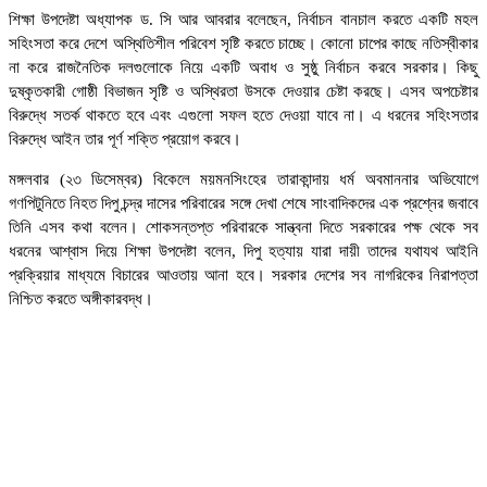
শিক্ষা উপদেষ্টা অধ্যাপক ড. সি আর আবরার বলেছেন, নির্বাচন বানচাল করতে একটি মহল
সহিংসতা করে দেশে অস্থিতিশীল পরিবেশ সৃষ্টি করতে চাচ্ছে। কোনো চাপের কাছে নতিস্বীকার
না করে রাজনৈতিক দলগুলোকে নিয়ে একটি অবাধ ও সুষ্ঠু নির্বাচন করবে সরকার। কিছু
দুষ্কৃতকারী গোষ্ঠী বিভাজন সৃষ্টি ও অস্থিরতা উসকে দেওয়ার চেষ্টা করছে। এসব অপচেষ্টার
বিরুদ্ধে সতর্ক থাকতে হবে এবং এগুলো সফল হতে দেওয়া যাবে না। এ ধরনের সহিংসতার
বিরুদ্ধে আইন তার পূর্ণ শক্তি প্রয়োগ করবে।
মঙ্গলবার (২৩ ডিসেম্বর) বিকেলে ময়মনসিংহের তারাকান্দায় ধর্ম অবমাননার অভিযোগে
গণপিটুনিতে নিহত দিপু চন্দ্র দাসের পরিবারের সঙ্গে দেখা শেষে সাংবাদিকদের এক প্রশ্নের জবাবে
তিনি এসব কথা বলেন। শোকসন্তপ্ত পরিবারকে সান্ত্বনা দিতে সরকারের পক্ষ থেকে সব
ধরনের আশ্বাস দিয়ে শিক্ষা উপদেষ্টা বলেন, দিপু হত্যায় যারা দায়ী তাদের যথাযথ আইনি
প্রক্রিয়ার মাধ্যমে বিচারের আওতায় আনা হবে। সরকার দেশের সব নাগরিকের নিরাপত্তা
নিশ্চিত করতে অঙ্গীকারবদ্ধ।