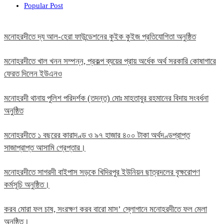
Popular Post
মনোহরদীতে দ্য আল-হেরা ফাউন্ডেশনের কুইক কুইজ প্রতিযোগিতা অনুষ্ঠিত
মনোহরদীতে খাল খনন সম্পন্ন, প্রকল্প ব্যয়ের প্রায় অর্ধেক অর্থ সরকারি কোষাগারে
ফেরত দিলেন ইউএনও
মনোহরদী থানায় পুলিশ পরিদর্শক (তদন্ত) মোঃ মাহতাবুর রহমানের বিদায় সংবর্ধনা
অনুষ্ঠিত
মনোহরদীতে ১ বছরের কারাদণ্ড ও ৯৭ হাজার ৪০০ টাকা অর্থদণ্ডপ্রাপ্ত
সাজাপ্রাপ্ত আসামি গ্রেপ্তার।
মনোহরদীতে সাগরদী বাইপাস সড়কে খিদিরপুর ইউনিয়ন ছাত্রদলের বৃক্ষরোপণ
কর্মসূচি অনুষ্ঠিত।
করব মোরা ফল চাষ, সংরক্ষণ করব বারো মাস’ স্লোগানে মনোহরদীতে ফল মেলা
অনুষ্ঠিত।