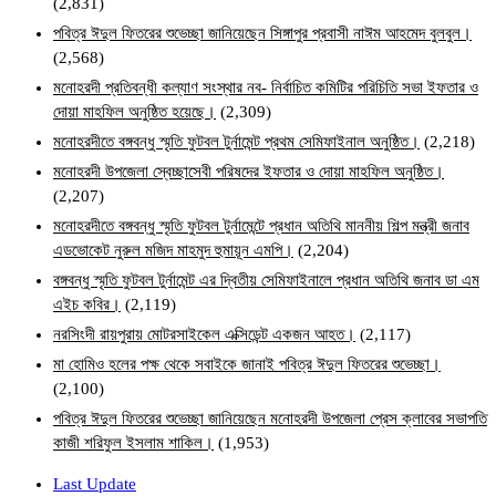
(2,831)
পবিত্র ঈদুল ফিতরের শুভেচ্ছা জানিয়েছেন সিঙ্গাপুর প্রবাসী নাঈম আহমেদ বুলবুল।
(2,568)
মনোহরদী প্রতিবন্ধী কল্যাণ সংস্থার নব- নির্বাচিত কমিটির পরিচিতি সভা ইফতার ও
দোয়া মাহফিল অনুষ্ঠিত হয়েছে।
(2,309)
মনোহরদীতে বঙ্গবন্ধু স্মৃতি ফুটবল টুর্নামেন্ট প্রথম সেমিফাইনাল অনুষ্ঠিত।
(2,218)
মনোহরদী উপজেলা স্বেচ্ছাসেবী পরিষদের ইফতার ও দোয়া মাহফিল অনুষ্ঠিত।
(2,207)
মনোহরদীতে বঙ্গবন্ধু স্মৃতি ফুটবল টুর্নামেন্টে প্রধান অতিথি মাননীয় শিল্প মন্ত্রী জনাব
এডভোকেট নুরুল মজিদ মাহমুদ হুমায়ূন এমপি।
(2,204)
বঙ্গবন্ধু স্মৃতি ফুটবল টুর্নামেন্ট এর দ্বিতীয় সেমিফাইনালে প্রধান অতিথি জনাব ডা এম
এইচ কবির।
(2,119)
নরসিংদী রায়পুরায় মোটরসাইকেল এক্সিডেন্ট একজন আহত।
(2,117)
মা হোমিও হলের পক্ষ থেকে সবাইকে জানাই পবিত্র ঈদুল ফিতরের শুভেচ্ছা।
(2,100)
পবিত্র ঈদুল ফিতরের শুভেচ্ছা জানিয়েছেন মনোহরদী উপজেলা প্রেস ক্লাবের সভাপতি
কাজী শরিফুল ইসলাম শাকিল।
(1,953)
Last Update