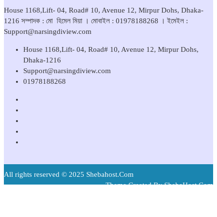
House 1168,Lift- 04, Road# 10, Avenue 12, Mirpur Dohs, Dhaka-
1216 সম্পাদক : মো হিমেল মিয়া । মোবাইল : 01978188268 । ইমেইল :
Support@narsingdiview.com
House 1168,Lift- 04, Road# 10, Avenue 12, Mirpur Dohs,
Dhaka-1216
Support@narsingdiview.com
01978188268
All rights reserved © 2025 Shebahost.Com
Theme Created By ShebaHost.Com