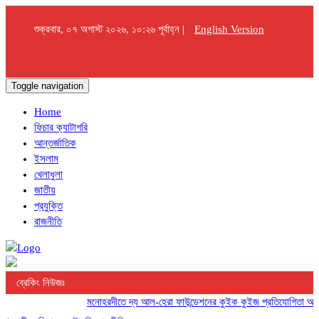
শুক্রবার, ০৭ অগাস্ট ২০২৬, ১০:২৬ পূর্বাহ্ন |
English Version
Toggle navigation
Home
ফিচার ক্যাটাগরি
আন্তর্জাতিক
ইসলাম
খেলাধুলা
জাতীয়
প্রযুক্তি
রাজনীতি
ব্রেকিং নিউজঃ
মনোহরদীতে দ্য আল-হেরা ফাউন্ডেশনের কুইক কুইজ প্রতিযোগিতা অনুষ্ঠি