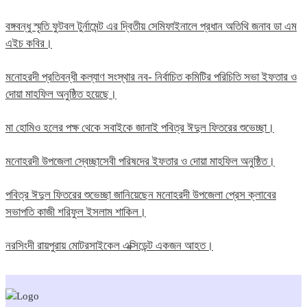
বঙ্গবন্ধু স্মৃতি ফুটবল টুর্নামেন্ট এর দ্বিতীয় সেমিফাইনালে প্রধান অতিথি জনাব ডা এম
এইচ কবির।
মনোহরদী প্রতিবন্ধী কল্যাণ সংস্থার নব- নির্বাচিত কমিটির পরিচিতি সভা ইফতার ও
দোয়া মাহফিল অনুষ্ঠিত হয়েছে।
মা হোমিও হলের পক্ষ থেকে সবাইকে জানাই পবিত্র ঈদুল ফিতরের শুভেচ্ছা।
মনোহরদী উপজেলা স্বেচ্ছাসেবী পরিষদের ইফতার ও দোয়া মাহফিল অনুষ্ঠিত।
পবিত্র ঈদুল ফিতরের শুভেচ্ছা জানিয়েছেন মনোহরদী উপজেলা প্রেস ক্লাবের
সভাপতি কাজী শরিফুল ইসলাম শাকিল।
নরসিংদী রায়পুরায় মোটরসাইকেল এক্সিডেন্ট একজন আহত।