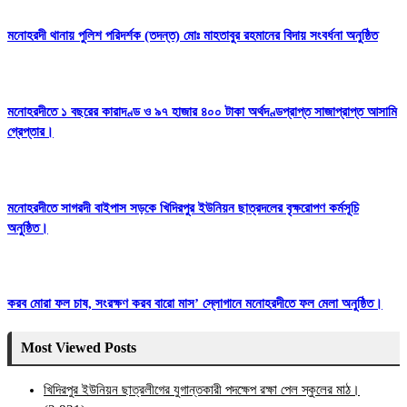
মনোহরদী থানায় পুলিশ পরিদর্শক (তদন্ত) মোঃ মাহতাবুর রহমানের বিদায় সংবর্ধনা অনুষ্ঠিত
মনোহরদীতে ১ বছরের কারাদণ্ড ও ৯৭ হাজার ৪০০ টাকা অর্থদণ্ডপ্রাপ্ত সাজাপ্রাপ্ত আসামি
গ্রেপ্তার।
মনোহরদীতে সাগরদী বাইপাস সড়কে খিদিরপুর ইউনিয়ন ছাত্রদলের বৃক্ষরোপণ কর্মসূচি
অনুষ্ঠিত।
করব মোরা ফল চাষ, সংরক্ষণ করব বারো মাস’ স্লোগানে মনোহরদীতে ফল মেলা অনুষ্ঠিত।
Most Viewed Posts
খিদিরপুর ইউনিয়ন ছাত্রলীগের যুগান্তকারী পদক্ষেপ রক্ষা পেল স্কুলের মাঠ।