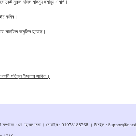
াব এডভোকেট নুরুল মজিদ মাহমুদ হুমায়ূন এমপি।
ম এইচ কবির।
য়া মাহফিল অনুষ্ঠিত হয়েছে।
তি কাজী শরিফুল ইসলাম শাকিল।
সম্পাদক : মো হিমেল মিয়া । মোবাইল : 01978188268 । ইমেইল : Support@nar