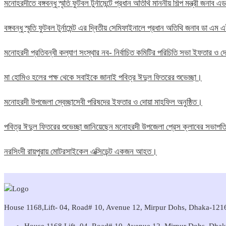
মনোহরদীতে বঙ্গবন্ধু স্মৃতি ফুটবল টুর্নামেন্টে প্রধান অতিথি মাননীয় শিল্প মন্ত্রী জন
বঙ্গবন্ধু স্মৃতি ফুটবল টুর্নামেন্ট এর দ্বিতীয় সেমিফাইনালে প্রধান অতিথি জনাব ডা এ
মনোহরদী প্রতিবন্ধী কল্যাণ সংস্থার নব- নির্বাচিত কমিটির পরিচিতি সভা ইফতার ও দো
মা হোমিও হলের পক্ষ থেকে সবাইকে জানাই পবিত্র ঈদুল ফিতরের শুভেচ্ছা।
মনোহরদী উপজেলা স্বেচ্ছাসেবী পরিষদের ইফতার ও দোয়া মাহফিল অনুষ্ঠিত।
পবিত্র ঈদুল ফিতরের শুভেচ্ছা জানিয়েছেন মনোহরদী উপজেলা প্রেস ক্লাবের সভাপ
নরসিংদী রায়পুরায় মোটরসাইকেল এক্সিডেন্ট একজন আহত।
House 1168,Lift- 04, Road# 10, Avenue 12, Mirpur Dohs, Dhaka-1216 