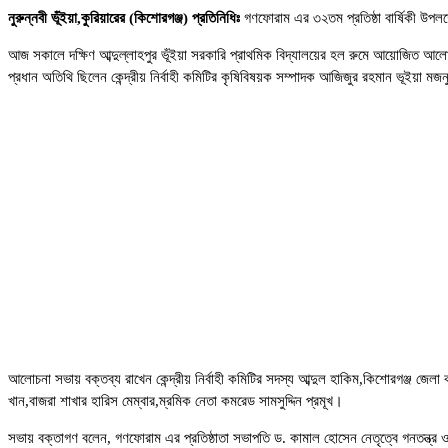
নুরুন্নবী ভূঁইয়া,কুরিয়ারের (কিশোরগঞ্জ) প্রতিনিধিঃ
গণফোরাম এর ৩২তম প্রতিষ্ঠা বার্ষিকী উপল
আজ সকালে দক্ষিণ আব্দুল্লাহপুর ভূঁইয়া সরকারি প্রাথমিক বিদ্যালয়ের হল রুমে আয়োজিত আল
প্রধান অতিথি ছিলেন কেন্দ্রীয় নির্বাহী কমিটির কৃষিবিষয়ক সম্পাদক আজিজুর রহমান ভূইয়া মজ
আলোচনা সভায় বক্তব্য রাখেন কেন্দ্রীয় নির্বাহী কমিটির সদস্য আব্দুল হাকিম,কিশোরগঞ্জ জেলা ক
খান,বাজরা শাখার হারিস মেম্বার,ম্রমিক নেতা কমরেড সামসুদ্দিন প্রমূখ।
সভায় বক্তাগণ বলেন, গণফোরাম এর প্রতিষ্ঠাতা সভাপতি ড. কামাল হোসেন নেতৃত্বে গনতন্ত্র