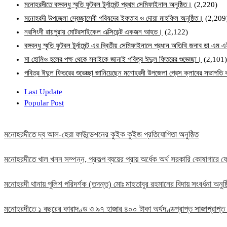
মনোহরদীতে বঙ্গবন্ধু স্মৃতি ফুটবল টুর্নামেন্ট প্রথম সেমিফাইনাল অনুষ্ঠিত।
(2,220)
মনোহরদী উপজেলা স্বেচ্ছাসেবী পরিষদের ইফতার ও দোয়া মাহফিল অনুষ্ঠিত।
(2,209
নরসিংদী রায়পুরায় মোটরসাইকেল এক্সিডেন্ট একজন আহত।
(2,122)
বঙ্গবন্ধু স্মৃতি ফুটবল টুর্নামেন্ট এর দ্বিতীয় সেমিফাইনালে প্রধান অতিথি জনাব ডা এ
মা হোমিও হলের পক্ষ থেকে সবাইকে জানাই পবিত্র ঈদুল ফিতরের শুভেচ্ছা।
(2,101)
পবিত্র ঈদুল ফিতরের শুভেচ্ছা জানিয়েছেন মনোহরদী উপজেলা প্রেস ক্লাবের সভাপত
Last Update
Popular Post
মনোহরদীতে দ্য আল-হেরা ফাউন্ডেশনের কুইক কুইজ প্রতিযোগিতা অনুষ্ঠিত
মনোহরদীতে খাল খনন সম্পন্ন, প্রকল্প ব্যয়ের প্রায় অর্ধেক অর্থ সরকারি কোষাগার
মনোহরদী থানায় পুলিশ পরিদর্শক (তদন্ত) মোঃ মাহতাবুর রহমানের বিদায় সংবর্ধনা অনুষ্
মনোহরদীতে ১ বছরের কারাদণ্ড ও ৯৭ হাজার ৪০০ টাকা অর্থদণ্ডপ্রাপ্ত সাজাপ্রাপ্ত