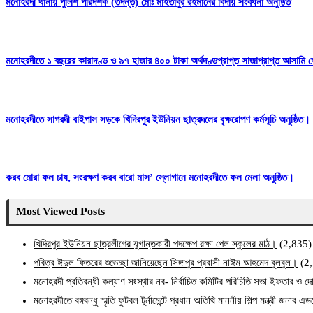
মনোহরদী থানায় পুলিশ পরিদর্শক (তদন্ত) মোঃ মাহতাবুর রহমানের বিদায় সংবর্ধনা অনুষ্ঠিত
মনোহরদীতে ১ বছরের কারাদণ্ড ও ৯৭ হাজার ৪০০ টাকা অর্থদণ্ডপ্রাপ্ত সাজাপ্রাপ্ত আসামি গ
মনোহরদীতে সাগরদী বাইপাস সড়কে খিদিরপুর ইউনিয়ন ছাত্রদলের বৃক্ষরোপণ কর্মসূচি অনুষ্ঠিত।
করব মোরা ফল চাষ, সংরক্ষণ করব বারো মাস’ স্লোগানে মনোহরদীতে ফল মেলা অনুষ্ঠিত।
Most Viewed Posts
খিদিরপুর ইউনিয়ন ছাত্রলীগের যুগান্তকারী পদক্ষেপ রক্ষা পেল স্কুলের মাঠ।
(2,835)
পবিত্র ঈদুল ফিতরের শুভেচ্ছা জানিয়েছেন সিঙ্গাপুর প্রবাসী নাঈম আহমেদ বুলবুল।
(2
মনোহরদী প্রতিবন্ধী কল্যাণ সংস্থার নব- নির্বাচিত কমিটির পরিচিতি সভা ইফতার ও দো
মনোহরদীতে বঙ্গবন্ধু স্মৃতি ফুটবল টুর্নামেন্টে প্রধান অতিথি মাননীয় শিল্প মন্ত্রী জনা