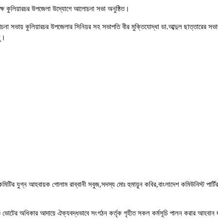
ক্ষে কুলিয়ারচর উপজেলা উদ্যোগে আলোচনা সভা অনুষ্ঠিত।
োচনা সভায় কুলিয়ারচর উপজেলার সিনিয়র সহ সভাপতি বীর মুক্তিযোদ্ধা ডা.আব্দুল ছাত্তারের সভাপ
নু।
মিটির যুগ্ন আহবায়ক গোলাম রাব্বানী সবুজ,সদস্য মোঃ হুমায়ুন কবির,বাংলাদেশ কমিউনিস্ট পার্টির
 ও ভোটের অধিকার আদায়ে ঐক্যবদ্ধভাবে সংগঠন কর্তৃক গৃহীত সকল কর্মসূচি পালন করার আহবান 