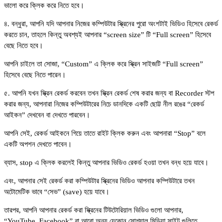
ভালো করে ক্লিক করে নিতে হবে।
৪. বন্ধুরা, আপনি যদি আপনার নিজের কম্পিউটার স্ক্রিনের পুরো অংশটাই ভিডিও হিসেবে রেকর্ড
করতে চান, তাহলে কিন্তু অবশ্যই আপনার “screen size” টি “Full screen” হিসেবে
বেছে নিতে হবে।
আপনি চাইলে তা সোজা, “Custom” এ ক্লিক করে স্ক্রিন সাইজটি “Full screen”
হিসেবে বেছে নিতে পারেন।
৫. আপনি যখন স্ক্রিন রেকর্ড করবেন তখন স্ক্রিন রেকর্ড শেষ করার জন্য বা Recorder স্টপ
করার জন্য, আপনারা নিজের কম্পিউটারের নিচে ডানদিকে একটি ছোট্ট নীল রঙের “রেকর্ড
আইকন” দেখবেন বা দেখতে পারবেন।
আপনি সেই, রেকর্ড আইকনে গিয়ে তাতে রাইট ক্লিক করুন এবং আপনারা “Stop” বলে
একটি অপশন দেখতে পাবেন।
ব্যাস, stop এ ক্লিক করলেই কিন্তু আপনার ভিডিও রেকর্ড হওয়া তখন বন্ধ হয়ে যাবে।
এবং, আপনার সেই রেকর্ড করা কম্পিউটার স্ক্রিনের ভিডিও আপনার কম্পিউটারে তখন
অটোমেটিক ভাবে “সেভ” (save) হয়ে যাবে।
তারপর, আপনি আপনার রেকর্ড করা স্ক্রিনের টিউটোরিয়াল ভিডিও গুলো আপনার,
“YouTube, Facebook” বা আরো অন্য যেকোন সোশ্যাল মিডিয়া সাইট গুলিতে