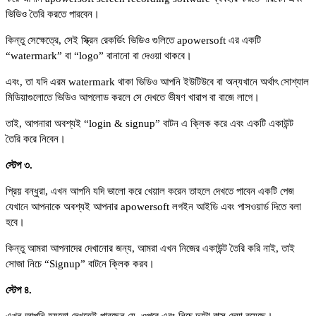
ভিডিও তৈরি করতে পারবেন।
কিন্তু সেক্ষেত্রে, সেই স্ক্রিন রেকর্ডিং ভিডিও গুলিতে apowersoft এর একটি
“watermark” বা “logo” বানানো বা দেওয়া থাকবে।
এবং, তা যদি এরম watermark থাকা ভিডিও আপনি ইউটিউবে বা অন্যখানে অর্থাৎ সোশ্যাল
মিডিয়াগুলোতে ভিডিও আপলোড করলে সে দেখতে ভীষণ খারাপ বা বাজে লাগে।
তাই, আপনারা অবশ্যই “login & signup” বাটন এ ক্লিক করে এবং একটি একাউন্ট
তৈরি করে নিবেন।
স্টেপ ৩.
প্রিয় বন্ধুরা, এখন আপনি যদি ভালো করে খেয়াল করেন তাহলে দেখতে পাবেন একটি পেজ
যেখানে আপনাকে অবশ্যই আপনার apowersoft লগইন আইডি এবং পাসওয়ার্ড দিতে বলা
হবে।
কিন্তু আমরা আপনাদের দেখানোর জন্য, আমরা এখন নিজের একাউন্ট তৈরি করি নাই, তাই
সোজা নিচে “Signup” বাটনে ক্লিক করব।
স্টেপ ৪.