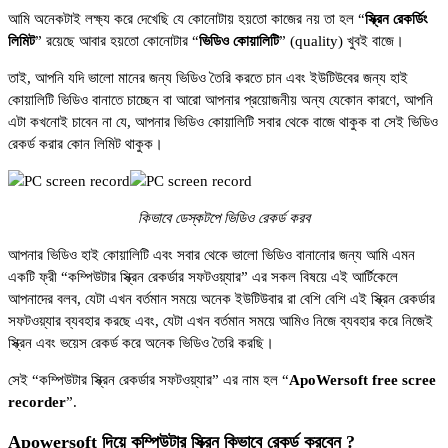
আমি অনেকটাই লক্ষ্য করে দেখেছি যে কোনোটায় হয়তো কাজের নয় তা হল “
স্ক্রিন রেকর্ডিং
লিমিট
” রয়েছে আবার হয়তো কোনোটার “
ভিডিও কোয়ালিটি
” (quality) খুবই বাজে।
তাই, আপনি যদি ভালো মানের জন্য ভিডিও তৈরি করতে চান এবং ইউটিউবের জন্য হাই
কোয়ালিটি ভিডিও বানাতে চাচ্ছেন বা আরো আপনার প্রয়োজনীয় অন্য যেকোন কারণে, আপনি
এটা কখনোই চাবেন না যে, আপনার ভিডিও কোয়ালিটি সবার থেকে বাজে থাকুক বা সেই ভিডিও
রেকর্ড করার কোন লিমিট থাকুক।
কিভাবে ডেস্কটপে ভিডিও রেকর্ড করব
আপনার ভিডিও হাই কোয়ালিটি এবং সবার থেকে ভালো ভিডিও বানানোর জন্য আমি এমন
একটি ফ্রী “কম্পিউটার স্ক্রিন রেকর্ডার সফটওয়্যার” এর সকল বিষয়ে এই আর্টিকেলে
আপনাদের বলব, যেটা এখন বর্তমান সময়ে অনেক ইউটিউবার রা বেশি বেশি এই স্ক্রিন রেকর্ডার
সফটওয়্যার ব্যবহার করছে এবং, যেটা এখন বর্তমান সময়ে আমিও নিজে ব্যবহার করে নিজেই
স্ক্রিন এবং ভয়েস রেকর্ড করে অনেক ভিডিও তৈরি করছি।
সেই “কম্পিউটার স্ক্রিন রেকর্ডার সফটওয়্যার” এর নাম হল “
ApoWersoft free scree
recorder
”.
Apowersoft দিয়ে কম্পিউটার স্ক্রিন কিভাবে রেকর্ড করবেন ?