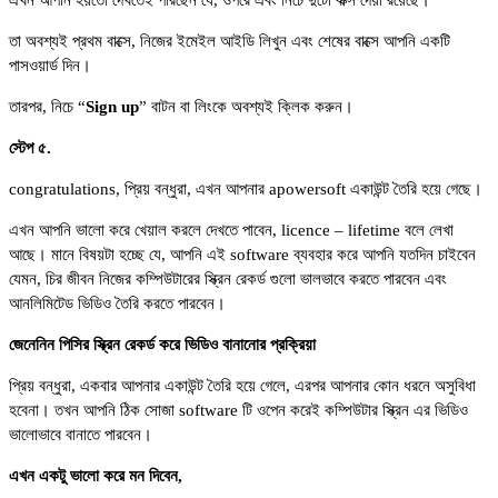
এখন আপনি হয়তো দেখতেই পারছেন যে, ওপরে এবং নিচে দুটো বাক্স দেয়া রয়েছে।
তা অবশ্যই প্রথম বাক্সে, নিজের ইমেইল আইডি লিখুন এবং শেষের বাক্সে আপনি একটি
পাসওয়ার্ড দিন।
তারপর, নিচে “
Sign up
” বাটন বা লিংকে অবশ্যই ক্লিক করুন।
স্টেপ ৫.
congratulations, প্রিয় বন্ধুরা, এখন আপনার apowersoft একাউন্ট তৈরি হয়ে গেছে।
এখন আপনি ভালো করে খেয়াল করলে দেখতে পাবেন, licence – lifetime বলে লেখা
আছে। মানে বিষয়টা হচ্ছে যে, আপনি এই software ব্যবহার করে আপনি যতদিন চাইবেন
যেমন, চির জীবন নিজের কম্পিউটারের স্ক্রিন রেকর্ড গুলো ভালভাবে করতে পারবেন এবং
আনলিমিটেড ভিডিও তৈরি করতে পারবেন।
জেনেনিন পিসির স্ক্রিন রেকর্ড করে ভিডিও বানানোর প্রক্রিয়া
প্রিয় বন্ধুরা, একবার আপনার একাউন্ট তৈরি হয়ে গেলে, এরপর আপনার কোন ধরনে অসুবিধা
হবেনা। তখন আপনি ঠিক সোজা software টি ওপেন করেই কম্পিউটার স্ক্রিন এর ভিডিও
ভালোভাবে বানাতে পারবেন।
এখন একটু ভালো করে মন দিবেন,