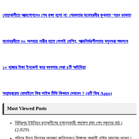
নোয়াখালীতে আত্মগোপনেও শেষ রক্ষা হলো না: গ্রেফতার মনোহরদীর কুখ্যাত ‘নয়ন ডাকাত
মনোহরদীতে ৩০ অসহায় নারীর হাতে সেলাই মেশিন, আত্মনির্ভরশীলতায় বসুন্ধরা শুভসংঘ
১০ হাজার টাকা ইনভেস্ট করে ব্যবসার সেরা ৫টি আইডিয়া
অ্যান্ড্রয়েড মোবাইলে ফ্রি লাইভ টিভি কিভাবে দেখবেন ? (৪টি ফ্রি Apps)
Most Viewed Posts
খিদিরপুর ইউনিয়ন ছাত্রলীগের যুগান্তকারী পদক্ষেপ রক্ষা পেল স্কুলের মাঠ।
(2,829)
পবিত্র ঈদুল ফিতরের শুভেচ্ছা জানিয়েছেন সিঙ্গাপুর প্রবাসী নাঈম আহমেদ বুলবুল।