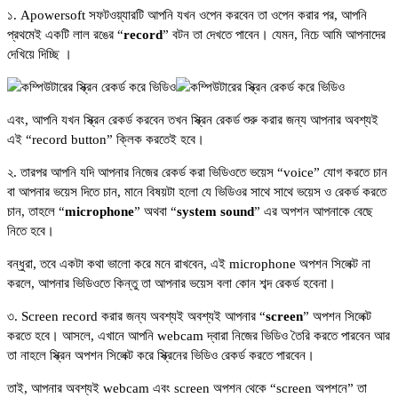
১. Apowersoft সফটওয়্যারটি আপনি যখন ওপেন করবেন তা ওপেন করার পর, আপনি
প্রথমেই একটি লাল রঙের “
record
” বটন তা দেখতে পাবেন। যেমন, নিচে আমি আপনাদের
দেখিয়ে দিচ্ছি ।
এবং, আপনি যখন স্ক্রিন রেকর্ড করবেন তখন স্ক্রিন রেকর্ড শুরু করার জন্য আপনার অবশ্যই
এই “record button” ক্লিক করতেই হবে।
২. তারপর আপনি যদি আপনার নিজের রেকর্ড করা ভিডিওতে ভয়েস “voice” যোগ করতে চান
বা আপনার ভয়েস দিতে চান, মানে বিষয়টা হলো যে ভিডিওর সাথে সাথে ভয়েস ও রেকর্ড করতে
চান, তাহলে “
microphone
” অথবা “
system sound
” এর অপশন আপনাকে বেছে
নিতে হবে।
বন্ধুরা, তবে একটা কথা ভালো করে মনে রাখবেন, এই microphone অপশন সিলেক্ট না
করলে, আপনার ভিডিওতে কিন্তু তা আপনার ভয়েস বলা কোন শব্দ রেকর্ড হবেনা।
৩. Screen record করার জন্য অবশ্যই অবশ্যই আপনার “
screen
” অপশন সিলেক্ট
করতে হবে। আসলে, এখানে আপনি webcam দ্বারা নিজের ভিডিও তৈরি করতে পারবেন আর
তা নাহলে স্ক্রিন অপশন সিলেক্ট করে স্ক্রিনের ভিডিও রেকর্ড করতে পারবেন।
তাই, আপনার অবশ্যই webcam এবং screen অপশন থেকে “screen অপশনে” তা