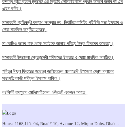
বঙ্গবন্ধু স্মৃতি ফুটবল টুর্নামেন্ট এর দ্বিতীয় সেমিফাইনালে প্রধান অতিথি জনাব ডা এম
এইচ কবির।
মনোহরদী প্রতিবন্ধী কল্যাণ সংস্থার নব- নির্বাচিত কমিটির পরিচিতি সভা ইফতার ও
দোয়া মাহফিল অনুষ্ঠিত হয়েছে।
মা হোমিও হলের পক্ষ থেকে সবাইকে জানাই পবিত্র ঈদুল ফিতরের শুভেচ্ছা।
মনোহরদী উপজেলা স্বেচ্ছাসেবী পরিষদের ইফতার ও দোয়া মাহফিল অনুষ্ঠিত।
পবিত্র ঈদুল ফিতরের শুভেচ্ছা জানিয়েছেন মনোহরদী উপজেলা প্রেস ক্লাবের
সভাপতি কাজী শরিফুল ইসলাম শাকিল।
নরসিংদী রায়পুরায় মোটরসাইকেল এক্সিডেন্ট একজন আহত।
House 1168,Lift- 04, Road# 10, Avenue 12, Mirpur Dohs, Dhaka-