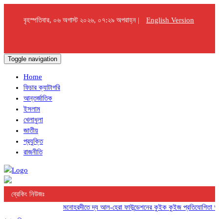
বৃহস্পতিবার, ০৬ অগাস্ট ২০২৬, ০৭:২৯ অপরাহ্ন |
English Version
Toggle navigation
Home
ফিচার ক্যাটাগরি
আন্তর্জাতিক
ইসলাম
খেলাধুলা
জাতীয়
প্রযুক্তি
রাজনীতি
ব্রেকিং নিউজঃ
মনোহরদীতে দ্য আল-হেরা ফাউন্ডেশনের কুইক কুইজ প্রতিযোগিতা অনুষ্ঠিত