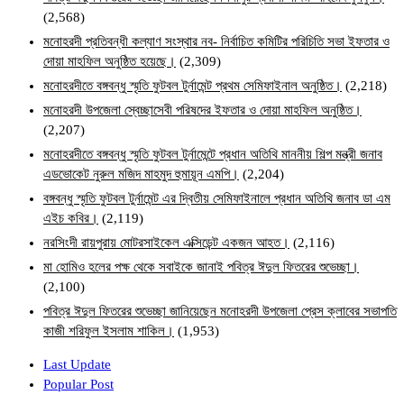
(2,568)
মনোহরদী প্রতিবন্ধী কল্যাণ সংস্থার নব- নির্বাচিত কমিটির পরিচিতি সভা ইফতার ও
দোয়া মাহফিল অনুষ্ঠিত হয়েছে।
(2,309)
মনোহরদীতে বঙ্গবন্ধু স্মৃতি ফুটবল টুর্নামেন্ট প্রথম সেমিফাইনাল অনুষ্ঠিত।
(2,218)
মনোহরদী উপজেলা স্বেচ্ছাসেবী পরিষদের ইফতার ও দোয়া মাহফিল অনুষ্ঠিত।
(2,207)
মনোহরদীতে বঙ্গবন্ধু স্মৃতি ফুটবল টুর্নামেন্টে প্রধান অতিথি মাননীয় শিল্প মন্ত্রী জনাব
এডভোকেট নুরুল মজিদ মাহমুদ হুমায়ূন এমপি।
(2,204)
বঙ্গবন্ধু স্মৃতি ফুটবল টুর্নামেন্ট এর দ্বিতীয় সেমিফাইনালে প্রধান অতিথি জনাব ডা এম
এইচ কবির।
(2,119)
নরসিংদী রায়পুরায় মোটরসাইকেল এক্সিডেন্ট একজন আহত।
(2,116)
মা হোমিও হলের পক্ষ থেকে সবাইকে জানাই পবিত্র ঈদুল ফিতরের শুভেচ্ছা।
(2,100)
পবিত্র ঈদুল ফিতরের শুভেচ্ছা জানিয়েছেন মনোহরদী উপজেলা প্রেস ক্লাবের সভাপতি
কাজী শরিফুল ইসলাম শাকিল।
(1,953)
Last Update
Popular Post