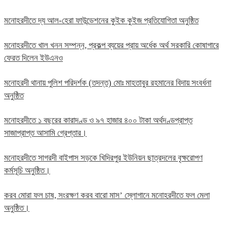
মনোহরদীতে দ্য আল-হেরা ফাউন্ডেশনের কুইক কুইজ প্রতিযোগিতা অনুষ্ঠিত
মনোহরদীতে খাল খনন সম্পন্ন, প্রকল্প ব্যয়ের প্রায় অর্ধেক অর্থ সরকারি কোষাগারে
ফেরত দিলেন ইউএনও
মনোহরদী থানায় পুলিশ পরিদর্শক (তদন্ত) মোঃ মাহতাবুর রহমানের বিদায় সংবর্ধনা
অনুষ্ঠিত
মনোহরদীতে ১ বছরের কারাদণ্ড ও ৯৭ হাজার ৪০০ টাকা অর্থদণ্ডপ্রাপ্ত
সাজাপ্রাপ্ত আসামি গ্রেপ্তার।
মনোহরদীতে সাগরদী বাইপাস সড়কে খিদিরপুর ইউনিয়ন ছাত্রদলের বৃক্ষরোপণ
কর্মসূচি অনুষ্ঠিত।
করব মোরা ফল চাষ, সংরক্ষণ করব বারো মাস’ স্লোগানে মনোহরদীতে ফল মেলা
অনুষ্ঠিত।