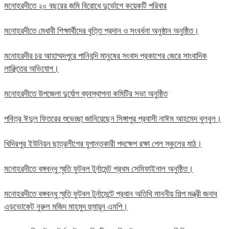
মনোহরদীতে ২০ বছরের জমি বিরোধে দুর্ভোগে কয়েকটি পরিবার
মনোহরদীতে মেধাবী শিক্ষার্থীদের বৃত্তি প্রদান ও সংবর্ধনা অনুষ্ঠান অনুষ্ঠিত।
মনোহরদীর চর আহাম্মদপুরে পানিবন্দি মানুষের সংবাদ প্রকাশের জেরে সাংবাদিক
লাঞ্ছিতের অভিযোগ।
মনোহরদীতে উপজেলা দুর্যোগ ব্যবস্থাপনা কমিটির সভা অনুষ্ঠিত
পবিত্র ঈদুল ফিতরের শুভেচ্ছা জানিয়েছেন সিঙ্গাপুর প্রবাসী নাঈম আহমেদ বুলবুল।
খিদিরপুর ইউনিয়ন ছাত্রলীগের যুগান্তকারী পদক্ষেপ রক্ষা পেল স্কুলের মাঠ।
মনোহরদীতে বঙ্গবন্ধু স্মৃতি ফুটবল টুর্নামেন্ট প্রথম সেমিফাইনাল অনুষ্ঠিত।
মনোহরদীতে বঙ্গবন্ধু স্মৃতি ফুটবল টুর্নামেন্টে প্রধান অতিথি মাননীয় শিল্প মন্ত্রী জনাব
এডভোকেট নুরুল মজিদ মাহমুদ হুমায়ূন এমপি।