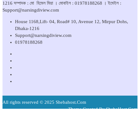
1216 সম্পাদক : মো হিমেল মিয়া । মোবাইল : 01978188268 । ইমেইল :
Support@narsingdiview.com
House 1168,Lift- 04, Road# 10, Avenue 12, Mirpur Dohs,
Dhaka-1216
Support@narsingdiview.com
01978188268
All rights reserved © 2025 Shebahost.Com
Theme Created By ShebaHost.Com