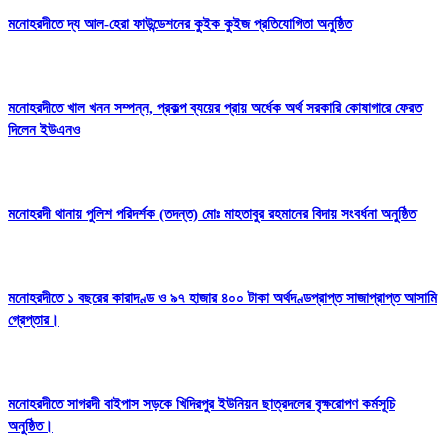
মনোহরদীতে দ্য আল-হেরা ফাউন্ডেশনের কুইক কুইজ প্রতিযোগিতা অনুষ্ঠিত
মনোহরদীতে খাল খনন সম্পন্ন, প্রকল্প ব্যয়ের প্রায় অর্ধেক অর্থ সরকারি কোষাগারে ফেরত
দিলেন ইউএনও
মনোহরদী থানায় পুলিশ পরিদর্শক (তদন্ত) মোঃ মাহতাবুর রহমানের বিদায় সংবর্ধনা অনুষ্ঠিত
মনোহরদীতে ১ বছরের কারাদণ্ড ও ৯৭ হাজার ৪০০ টাকা অর্থদণ্ডপ্রাপ্ত সাজাপ্রাপ্ত আসামি
গ্রেপ্তার।
মনোহরদীতে সাগরদী বাইপাস সড়কে খিদিরপুর ইউনিয়ন ছাত্রদলের বৃক্ষরোপণ কর্মসূচি
অনুষ্ঠিত।