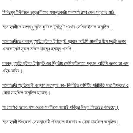
খিদিরপুর ইউনিয়ন ছাত্রলীগের যুগান্তকারী পদক্ষেপ রক্ষা পেল স্কুলের মাঠ।
মনোহরদীতে বঙ্গবন্ধু স্মৃতি ফুটবল টুর্নামেন্ট প্রথম সেমিফাইনাল অনুষ্ঠিত।
মনোহরদীতে বঙ্গবন্ধু স্মৃতি ফুটবল টুর্নামেন্টে প্রধান অতিথি মাননীয় শিল্প মন্ত্রী জনাব
এডভোকেট নুরুল মজিদ মাহমুদ হুমায়ূন এমপি।
বঙ্গবন্ধু স্মৃতি ফুটবল টুর্নামেন্ট এর দ্বিতীয় সেমিফাইনালে প্রধান অতিথি জনাব ডা এম
এইচ কবির।
মনোহরদী প্রতিবন্ধী কল্যাণ সংস্থার নব- নির্বাচিত কমিটির পরিচিতি সভা ইফতার ও
দোয়া মাহফিল অনুষ্ঠিত হয়েছে।
মা হোমিও হলের পক্ষ থেকে সবাইকে জানাই পবিত্র ঈদুল ফিতরের শুভেচ্ছা।
মনোহরদী উপজেলা স্বেচ্ছাসেবী পরিষদের ইফতার ও দোয়া মাহফিল অনুষ্ঠিত।