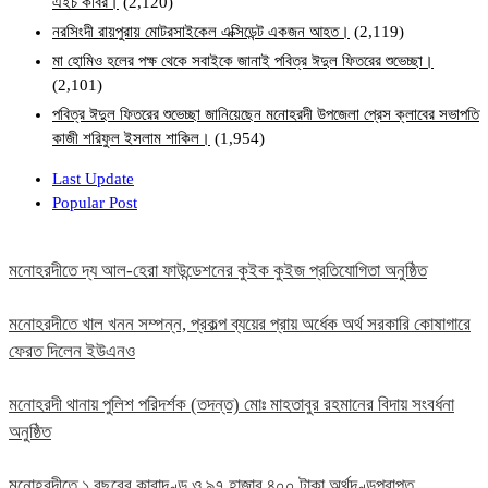
এইচ কবির।
(2,120)
নরসিংদী রায়পুরায় মোটরসাইকেল এক্সিডেন্ট একজন আহত।
(2,119)
মা হোমিও হলের পক্ষ থেকে সবাইকে জানাই পবিত্র ঈদুল ফিতরের শুভেচ্ছা।
(2,101)
পবিত্র ঈদুল ফিতরের শুভেচ্ছা জানিয়েছেন মনোহরদী উপজেলা প্রেস ক্লাবের সভাপতি
কাজী শরিফুল ইসলাম শাকিল।
(1,954)
Last Update
Popular Post
মনোহরদীতে দ্য আল-হেরা ফাউন্ডেশনের কুইক কুইজ প্রতিযোগিতা অনুষ্ঠিত
মনোহরদীতে খাল খনন সম্পন্ন, প্রকল্প ব্যয়ের প্রায় অর্ধেক অর্থ সরকারি কোষাগারে
ফেরত দিলেন ইউএনও
মনোহরদী থানায় পুলিশ পরিদর্শক (তদন্ত) মোঃ মাহতাবুর রহমানের বিদায় সংবর্ধনা
অনুষ্ঠিত
মনোহরদীতে ১ বছরের কারাদণ্ড ও ৯৭ হাজার ৪০০ টাকা অর্থদণ্ডপ্রাপ্ত