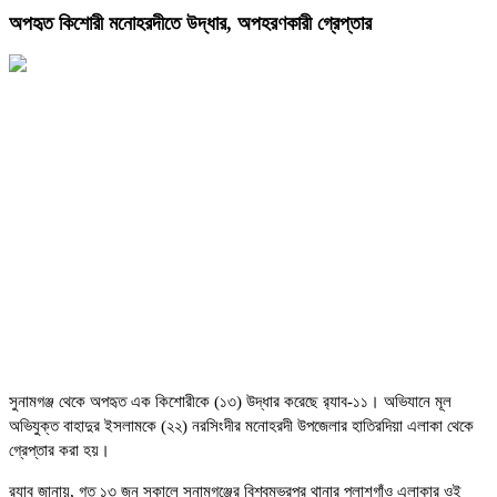
অপহৃত কিশোরী মনোহরদীতে উদ্ধার, অপহরণকারী গ্রেপ্তার
সুনামগঞ্জ থেকে অপহৃত এক কিশোরীকে (১৩) উদ্ধার করেছে র‍্যাব-১১। অভিযানে মূল
অভিযুক্ত বাহাদুর ইসলামকে (২২) নরসিংদীর মনোহরদী উপজেলার হাতিরদিয়া এলাকা থেকে
গ্রেপ্তার করা হয়।
র‍্যাব জানায়, গত ১৩ জুন সকালে সুনামগঞ্জের বিশ্বম্ভরপুর থানার পলাশগাঁও এলাকার ওই