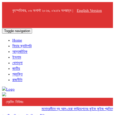
বৃহস্পতিবার, ০৬ অগাস্ট ২০২৬, ০৯:৫৯ অপরাহ্ন |
English Version
Toggle navigation
Home
ফিচার ক্যাটাগরি
আন্তর্জাতিক
ইসলাম
খেলাধুলা
জাতীয়
প্রযুক্তি
রাজনীতি
ব্রেকিং নিউজঃ
মনোহরদীতে দ্য আল-হেরা ফাউন্ডেশনের কুইক কুইজ প্রতিযোগিতা 