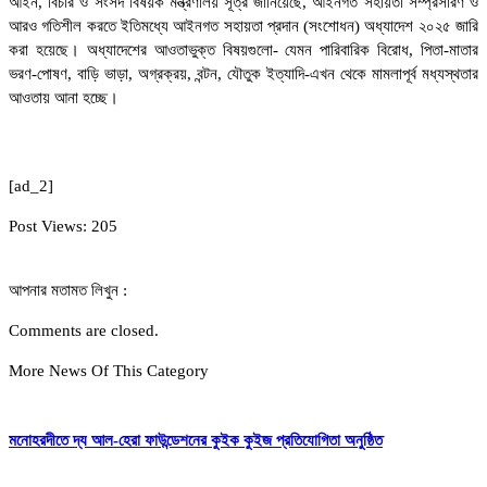
আইন, বিচার ও সংসদ বিষয়ক মন্ত্রণালয় সূত্র জানিয়েছে, আইনগত সহায়তা সম্প্রসারণ ও
আরও গতিশীল করতে ইতিমধ্যে আইনগত সহায়তা প্রদান (সংশোধন) অধ্যাদেশ ২০২৫ জারি
করা হয়েছে। অধ্যাদেশের আওতাভুক্ত বিষয়গুলো- যেমন পারিবারিক বিরোধ, পিতা-মাতার
ভরণ-পোষণ, বাড়ি ভাড়া, অগ্রক্রয়, বন্টন, যৌতুক ইত্যাদি-এখন থেকে মামলাপূর্ব মধ্যস্থতার
আওতায় আনা হচ্ছে।
[ad_2]
Post Views:
205
আপনার মতামত লিখুন :
Comments are closed.
More News Of This Category
মনোহরদীতে দ্য আল-হেরা ফাউন্ডেশনের কুইক কুইজ প্রতিযোগিতা অনুষ্ঠিত