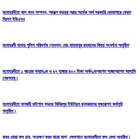
মনোহরদীতে খাল খনন সম্পন্ন, প্রকল্প ব্যয়ের প্রায় অর্ধেক অর্থ সরকারি কোষাগারে ফেরত
দিলেন ইউএনও
মনোহরদী থানায় পুলিশ পরিদর্শক (তদন্ত) মোঃ মাহতাবুর রহমানের বিদায় সংবর্ধনা অনুষ্ঠিত
মনোহরদীতে ১ বছরের কারাদণ্ড ও ৯৭ হাজার ৪০০ টাকা অর্থদণ্ডপ্রাপ্ত সাজাপ্রাপ্ত আসামি
গ্রেপ্তার।
মনোহরদীতে সাগরদী বাইপাস সড়কে খিদিরপুর ইউনিয়ন ছাত্রদলের বৃক্ষরোপণ কর্মসূচি
অনুষ্ঠিত।
করব মোরা ফল চাষ, সংরক্ষণ করব বারো মাস’ স্লোগানে মনোহরদীতে ফল মেলা অনুষ্ঠিত।