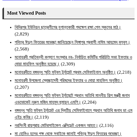
Most Viewed Posts
খিদিরপুর ইউনিয়ন ছাত্রলীগের যুগান্তকারী পদক্ষেপ রক্ষা পেল স্কুলের মাঠ।
(2,829)
পবিত্র ঈদুল ফিতরের শুভেচ্ছা জানিয়েছেন সিঙ্গাপুর প্রবাসী নাঈম আহমেদ বুলবুল।
(2,568)
মনোহরদী প্রতিবন্ধী কল্যাণ সংস্থার নব- নির্বাচিত কমিটির পরিচিতি সভা ইফতার ও
দোয়া মাহফিল অনুষ্ঠিত হয়েছে।
(2,309)
মনোহরদীতে বঙ্গবন্ধু স্মৃতি ফুটবল টুর্নামেন্ট প্রথম সেমিফাইনাল অনুষ্ঠিত।
(2,218)
মনোহরদী উপজেলা স্বেচ্ছাসেবী পরিষদের ইফতার ও দোয়া মাহফিল অনুষ্ঠিত।
(2,207)
মনোহরদীতে বঙ্গবন্ধু স্মৃতি ফুটবল টুর্নামেন্টে প্রধান অতিথি মাননীয় শিল্প মন্ত্রী জনাব
এডভোকেট নুরুল মজিদ মাহমুদ হুমায়ূন এমপি।
(2,204)
বঙ্গবন্ধু স্মৃতি ফুটবল টুর্নামেন্ট এর দ্বিতীয় সেমিফাইনালে প্রধান অতিথি জনাব ডা এম
এইচ কবির।
(2,119)
নরসিংদী রায়পুরায় মোটরসাইকেল এক্সিডেন্ট একজন আহত।
(2,116)
মা হোমিও হলের পক্ষ থেকে সবাইকে জানাই পবিত্র ঈদুল ফিতরের শুভেচ্ছা।