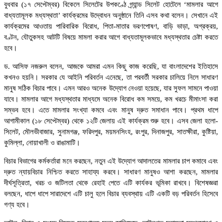
বুধবার (১৭ সেপ্টেম্বর) বিকেলে সিলেটের উপকণ্ঠে গ্র্যান্ড সিলেট হোটেলে ‘মামলার আগে
বাধ্যতামূলক মধ্যস্থতা’ কার্যক্রমের উদ্বোধন অনুষ্ঠানে তিনি এসব কথা বলেন। সেখানে এই
কার্যক্রমের আওতায় পারিবারিক বিরোধ, পিতা-মাতার ভরণপোষণ, বাড়ি ভাড়া, অগ্রক্রয়,
বণ্টন, যৌতুকসহ আটটি বিষয়ে মামলা করার আগে বাধ্যতামূলকভাবে মধ্যস্থতার চেষ্টা করতে
হবে।
ড. আসিফ নজরুল বলেন, আজকে আমরা এমন কিছু কাজ করেছি, যা বাংলাদেশের ইতিহাসে
কখনও হয়নি। সরকার যে আইনি পরিবর্তন এনেছে, তা পরবর্তী সরকার চালিয়ে নিলে সাধারণ
মানুষ সঠিক বিচার পাবে। এমন আরও অনেক উদ্যোগ নেওয়া হয়েছে, যার সুফল সামনে পাওয়া
যাবে। মামলার আগে মধ্যস্থতার মাধ্যমে অনেক বিরোধ কম সময়ে, কম খরচে মীমাংসা করা
সম্ভব হবে। এতে মামলার সংখ্যা কমবে এবং মানুষ দ্রুত সমাধান পাবে। প্রথম ধাপে
আগামীকাল (১৮ সেপ্টেম্বর) থেকে ১২টি জেলায় এই কার্যক্রম শুরু হবে। এসব জেলা হলো-
সিলেট, মৌলভীবাজার, সুনামগঞ্জ, ফরিদপুর, ময়মনসিংহ, রংপুর, দিনাজপুর, সাতক্ষীরা, কুষ্টিয়া,
কুমিল্লা, নোয়াখালী ও রাঙামাটি।
বিচার বিভাগের কর্মকর্তারা মনে করছেন, নতুন এই উদ্যোগ আদালতের মামলার চাপ কমাবে এবং
দ্রুত ন্যায়বিচার নিশ্চিত করতে সাহায্য করবে। সাধারণ মানুষও আশা করছেন, মামলার
দীর্ঘসূত্রিতা, খরচ ও জটিলতা থেকে রেহাই পেতে এটি কার্যকর ভূমিকা রাখবে। বিশেষজ্ঞরা
বলছেন, ধাপে ধাপে সারাদেশে এটি চালু হলে বিচার ব্যবস্থায় এটি একটি বড় পরিবর্তন হিসেবে
গণ্য হবে।